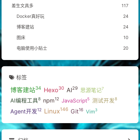
差生文具多
117
Docker真好玩
24
博客建站
24
图床
10
电脑使用小贴士
20
标签
34
30
29
博客建站
Hexo
7
AI
思源笔记
12
8
8
5
AI编程工具
npm
测试开发
JavaScript
146
Linux
16
12
3
Git
Agent开发
Vim