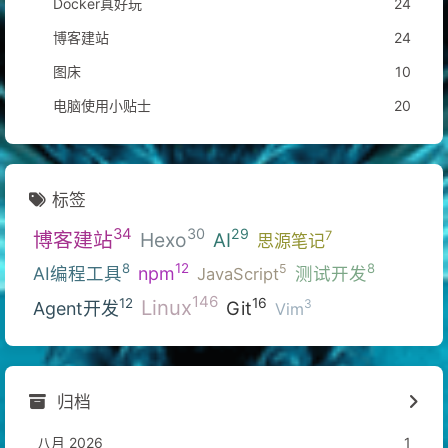
Docker真好玩
24
博客建站
24
图床
10
电脑使用小贴士
20
标签
34
30
29
博客建站
Hexo
7
AI
思源笔记
12
8
8
5
AI编程工具
npm
测试开发
JavaScript
146
Linux
16
12
3
Git
Agent开发
Vim
归档
八月 2026
1