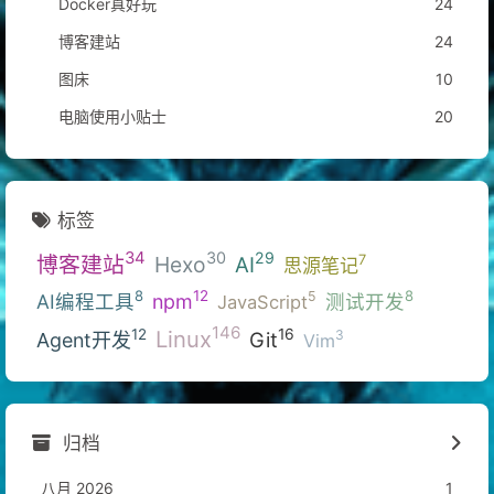
Docker真好玩
24
博客建站
24
图床
10
电脑使用小贴士
20
标签
34
30
29
博客建站
Hexo
7
AI
思源笔记
12
8
8
5
AI编程工具
npm
测试开发
JavaScript
146
Linux
16
12
3
Git
Agent开发
Vim
归档
八月 2026
1