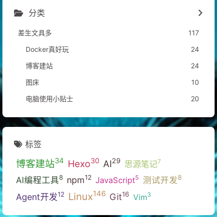
分类
差生文具多
117
Docker真好玩
24
博客建站
24
图床
10
电脑使用小贴士
20
标签
34
30
29
博客建站
Hexo
7
AI
思源笔记
12
8
8
5
AI编程工具
npm
测试开发
JavaScript
146
Linux
16
12
3
Git
Agent开发
Vim