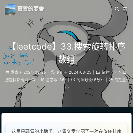
慕雪的寒舍
【leetcode】33.搜索旋转排序
数组
发表于
2024-03-25
|
更新于
2024-03-25
|
编程学习
把题目都给刷干净
|
总字数:
1.5k
|
阅读时长:
5分钟
|
浏览量:
这里是慕雪的小助手，这篇文章介绍了一种在旋转排序