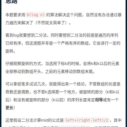
思路
本题要求用
的算法解决这个问题，自然没有办法通过暴
O(log n)
力遍历来解决了（不然就太简单了）。
看到log就要想到二分法，同时要想到二分法的前提是遍历的序列
已经有序，但这道题并非是一个严格有序的数组，它会进行一定的
旋转。
仔细观察旋转的方式，当选用下标k的时候，会将k和k以后的元素
全部移动到数组开头，之前的元素移动到数组末尾。
可以拿纸笔多试试几次，就能得出来一个结论，不管数组的长度是
奇数还是偶数，也不管k选择那一个地方，被旋转的部分（k和k以
后）和没有被旋转的部分（k以前）的序列长度肯定
相等
或有一个
更长
！
这里假设二分法计算mid的公式是
，其中
left+(right-left)/2