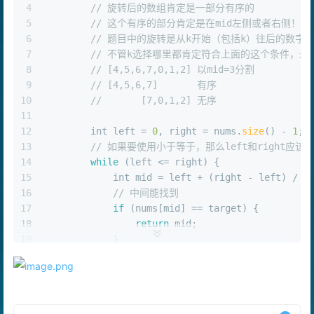
4
// 旋转后的数组肯定是一部分有序的
5
// 这个有序的部分肯定是在mid左侧或者右侧！
6
// 题目中的旋转是从k开始（包括k）往后的数字
7
// 不管k选择哪里都肯定符合上面的这个条件，
8
// [4,5,6,7,0,1,2] 以mid=3分割
9
// [4,5,6,7]       有序
10
//       [7,0,1,2] 无序
11
12
int
 left = 
0
, right = nums.
size
() - 
1
;
13
// 如果要使用小于等于，那么left和right应该
14
while
 (left <= right) {
15
int
 mid = left + (right - left) / 
2
16
// 中间能找到
17
if
 (nums[mid] == target) {
18
return
 mid;
19
            }
20
// 找不到，判断左侧或者右侧是否有序
21
if
 (nums[left] <= nums[mid]) 
// 左
22
            {
23
// 判断值是否在左侧