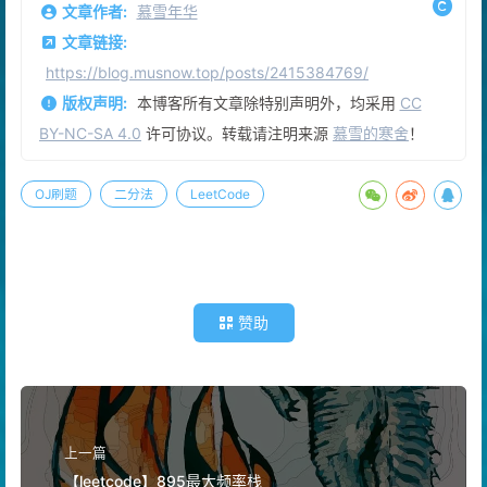
24
if
 (nums[left] <= target && tar
文章作者:
慕雪年华
25
                    right = mid - 
1
;
文章链接:
26
                } 
else
// 左侧虽然有序，但是值在右
https://blog.musnow.top/posts/2415384769/
27
                {
28
                    left = mid + 
1
;
版权声明:
本博客所有文章除特别声明外，均采用
CC
29
                }
BY-NC-SA 4.0
许可协议。转载请注明来源
慕雪的寒舍
！
30
continue
;
31
            }
32
OJ刷题
二分法
// 左半部分不是有序，说明右半部分是有序
LeetCode
33
else
 {
34
// 值在右侧
35
if
 (nums[right] >= target && ta
36
                    left = mid + 
1
;
37
                } 
else
 {
赞助
38
                    right = mid - 
1
;
39
                }
40
continue
;
41
            }
42
        }
上一篇
43
return
-1
;
【leetcode】895最大频率栈
44
    }