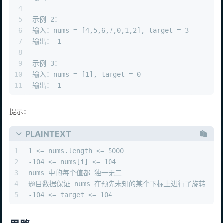
4
5
示例 2：
6
输入：nums = [4,5,6,7,0,1,2], target = 3
7
输出：-1
8
9
示例 3：
10
输入：nums = [1], target = 0
11
输出：-1
提示：
PLAINTEXT
1
1 <= nums.length <= 5000
2
-104 <= nums[i] <= 104
3
nums 中的每个值都 独一无二
4
题目数据保证 nums 在预先未知的某个下标上进行了旋转
5
-104 <= target <= 104