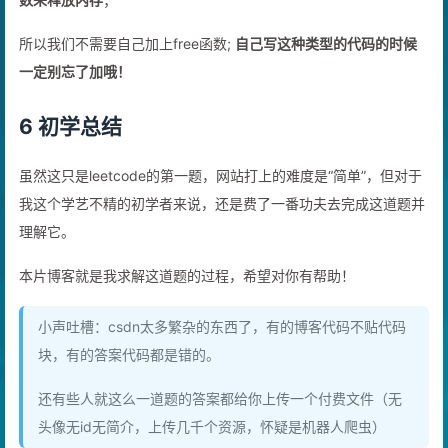
数来释放内存
；
所以我们不需要自己加上free函数;
自己写这种类型的代码的时候
一定别忘了加哦！
6 初学总结
虽然这只是leetcode的第一题，网站打上的难度是“简单”，但对于
我这个学艺不精的初学者来说，还是费了一番功夫去完成这道题并
理解它。
本片博客就是我求解这道题的过程，希望对你有帮助！
小声吐槽：csdn太多繁杂的东西了，有的博客代码不贴代码
块，有的答案代码都是错的。
还有些人就这么一道题的答案都给你上传一个付费文件（无
头像无id无简介，上传几千个资源，怀疑是机器人爬虫）