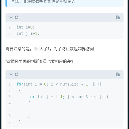
写法，非连续数字其实也是能搞定的
C
1
int
 i=
0
；
2
int
 j=i+
1
;
需要注意的是，j比i大了1，为了防止数组越界访问
for循环里面的判断变量也要相应的差1
C
1
for
(
int
 i = 
0
; i < numsSize - 
1
; i++)
2
 {
3
for
(
int
 j = i+
1
; j < numsSize; j++)
4
     {
5
6
     }
7
 }