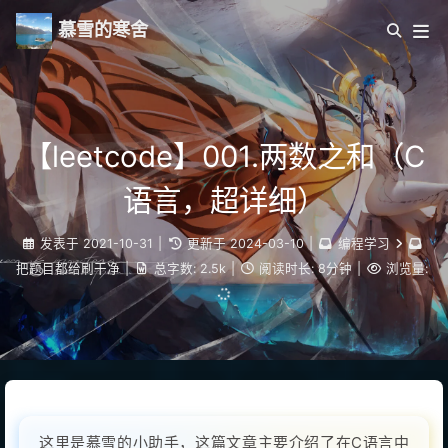
慕雪的寒舍
【leetcode】001.两数之和（C
语言，超详细）
发表于
2021-10-31
|
更新于
2024-03-10
|
编程学习
把题目都给刷干净
|
总字数:
2.5k
|
阅读时长:
8分钟
|
浏览量:
这里是慕雪的小助手，这篇文章主要介绍了在C语言中