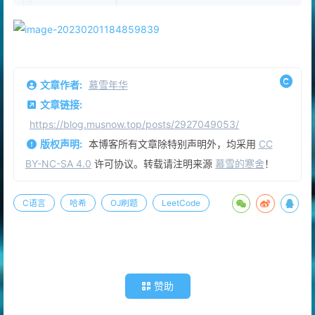
18
                m.
insert
({nums[i],i});
//插入元素
19
            }
20
        }
21
return
 ret;
22
    }   
23
};
文章作者:
慕雪年华
文章链接:
https://blog.musnow.top/posts/2927049053/
版权声明:
本博客所有文章除特别声明外，均采用
CC
BY-NC-SA 4.0
许可协议。转载请注明来源
慕雪的寒舍
！
C语言
哈希
OJ刷题
LeetCode
赞助