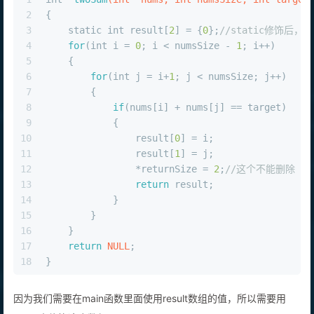
1
int
* 
twoSum
(
int
* nums, 
int
 numsSize, 
int
 target
2
{
3
static
int
 result[
2
] = {
0
};
//static修饰后，
4
for
(
int
 i = 
0
; i < numsSize - 
1
; i++)
5
    {
6
for
(
int
 j = i+
1
; j < numsSize; j++)
7
        {
8
if
(nums[i] + nums[j] == target)
9
            {
10
                result[
0
] = i;
11
                result[
1
] = j;
12
                *returnSize = 
2
;
//这个不能删除
13
return
 result;
14
            }
15
        }
16
    }
17
return
NULL
;
18
}
因为我们需要在main函数里面使用result数组的值，所以需要用