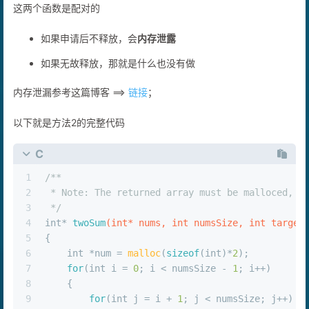
这两个函数是配对的
如果申请后不释放，会
内存泄露
如果无故释放，那就是什么也没有做
内存泄漏参考这篇博客 ==>
链接
；
以下就是方法2的完整代码
C
1
/**
2
 * Note: The returned array must be malloced, a
3
 */
4
int
* 
twoSum
(
int
* nums, 
int
 numsSize, 
int
 target
5
{
6
int
 *num = 
malloc
(
sizeof
(
int
)*
2
);
7
for
(
int
 i = 
0
; i < numsSize - 
1
; i++)
8
    {