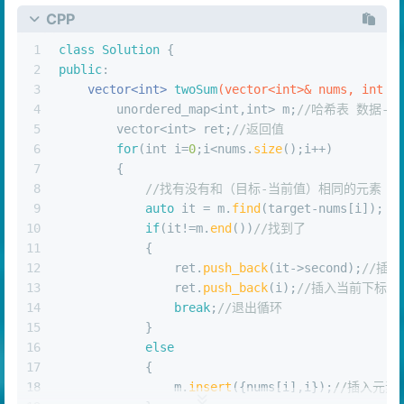
CPP
1
class
Solution
 {
2
public
:
3
vector<
int
> 
twoSum
(vector<
int
>& nums, 
int
 t
4
        unordered_map<
int
,
int
> m;
//哈希表 数据-下
5
        vector<
int
> ret;
//返回值
6
for
(
int
 i=
0
;i<nums.
size
();i++)
7
        {
8
//找有没有和（目标-当前值）相同的元素
9
auto
 it = m.
find
(target-nums[i]);
10
if
(it!=m.
end
())
//找到了
11
            {
12
                ret.
push_back
(it->second);
//插
13
                ret.
push_back
(i);
//插入当前下标
14
break
;
//退出循环
15
            }
16
else
17
            {