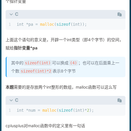
个指针变量
C
1
int
 *pa = 
malloc
(
sizeof
(
int
));
上面这个语句的意义是，开辟一个int类型（即4个字节）的空间，
赋给
指针变量*pa
其中的
可以换成
；也可以在后面乘上一
sizeof(int)
(4)
个数
表示8个字节
sizeof(int)*2
本题
需要的是存放两个int整形的数组，malloc函数可以这么写
C
1
int
 *num = 
malloc
(
sizeof
(
int
)*
2
);