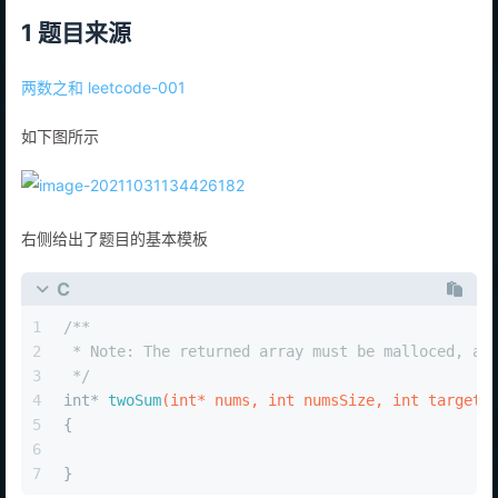
1 题目来源
两数之和 leetcode-001
如下图所示
右侧给出了题目的基本模板
C
1
/**
2
 * Note: The returned array must be malloced, as
3
 */
4
int
* 
twoSum
(
int
* nums, 
int
 numsSize, 
int
 target,
5
{
6
7
}