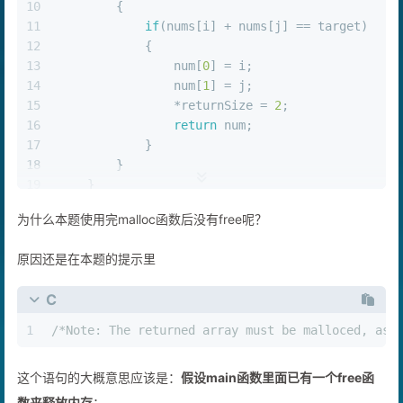
9
for
(
int
 j = i + 
1
; j < numsSize; j++)
10
        {
11
if
(nums[i] + nums[j] == target)
12
            {
13
                num[
0
] = i;
14
                num[
1
] = j;
15
                *returnSize = 
2
;
16
return
 num;
17
            }
18
        }
19
    }
20
return
NULL
;
为什么本题使用完malloc函数后没有free呢？
21
}
原因还是在本题的提示里
C
1
/*Note: The returned array must be malloced, ass
这个语句的大概意思应该是：
假设main函数里面已有一个free函