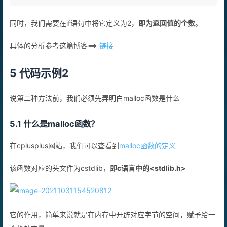
1
*returnSize = 
2
;
同时，我们需要在if语句中将它定义为2，
即为返回值的个数
。
具体的分析参考这篇博客==>
链接
5 代码示例2
说第二种方法前，我们必须先弄明白malloc函数是什么
5.1 什么是malloc函数？
在cplusplus网站，我们可以查看到
malloc函数的定义
该函数对应的头文件为cstdlib，
即c语言中的<stdlib.h>
它的作用，简单来说就是在内存中开辟对应字节的空间，赋予给一