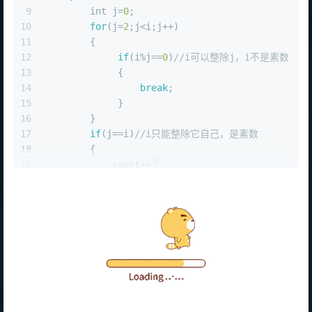
9
int
 j=
0
;
10
for
(j=
2
;j<i;j++)
11
        {
12
if
(i%j==
0
)
//i可以整除j，i不是素数
13
             {
14
break
;
15
             }
16
        }
17
if
(j==i)
//i只能整除它自己，是素数
18
        {
19
            count++;
20
printf
(
"%d "
,i);
21
        }
22
    }
23
printf
(
"\ncount=%d\n"
,count);
//计算100-20
24
return
0
;
25
}