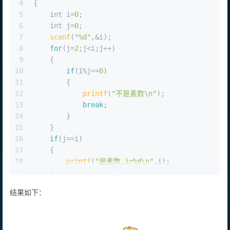
4
{
5
int
 i=
0
;
6
int
 j=
0
;
7
scanf
(
"%d"
,&i);
8
for
(j=
2
;j<i;j++)
9
    {
10
if
(i%j==
0
)
11
        {
12
printf
(
"不是素数\n"
);
13
break
;
14
        }
15
    }
16
if
(j==i)
17
    {
18
printf
(
"是素数,i=%d\n"
,i);
19
    }      
20
}
结果如下：