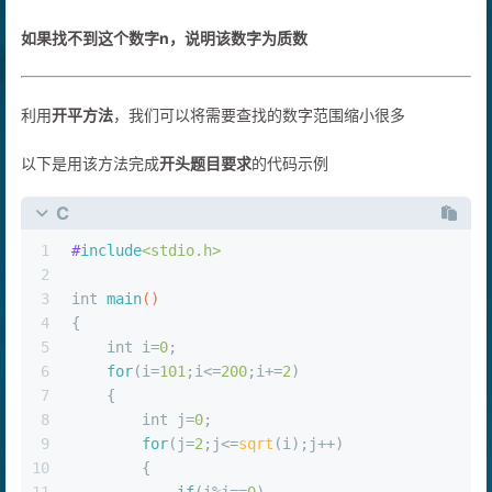
如果找不到这个数字n，说明该数字为质数
利用
开平方法
，我们可以将需要查找的数字范围缩小很多
以下是用该方法完成
开头题目要求
的代码示例
C
1
#
include
<stdio.h>
2
3
int
main
()
4
{
5
int
 i=
0
;
6
for
(i=
101
;i<=
200
;i+=
2
)
7
    {
8
int
 j=
0
;
9
for
(j=
2
;j<=
sqrt
(i);j++)
10
        {