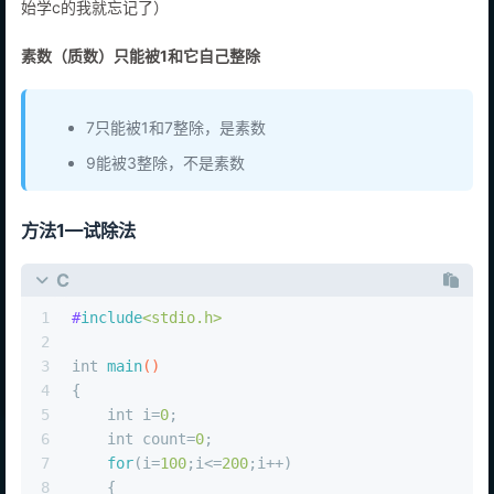
始学c的我就忘记了）
素数（质数）只能被1和它自己整除
7只能被1和7整除，是素数
9能被3整除，不是素数
方法1—试除法
C
1
#
include
<stdio.h>
2
3
int
main
()
4
{
5
int
 i=
0
;
6
int
 count=
0
;
7
for
(i=
100
;i<=
200
;i++)
8
    {