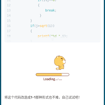
11
if
(i%j==
0
)
12
            {
13
break
;
14
             }
15
        }
16
if
(j>
sqrt
(i))
17
        {
18
printf
(
"%d "
,i);
19
        }
20
    }
21
return
0
;
22
}
将这个代码改造成
1-1
那种形式也不难，自己试试吧！