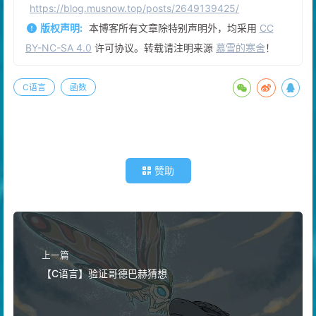
https://blog.musnow.top/posts/2649139425/
版权声明:
本博客所有文章除特别声明外，均采用
CC
BY-NC-SA 4.0
许可协议。转载请注明来源
慕雪的寒舍
！
C语言
函数
赞助
上一篇
【C语言】验证哥德巴赫猜想