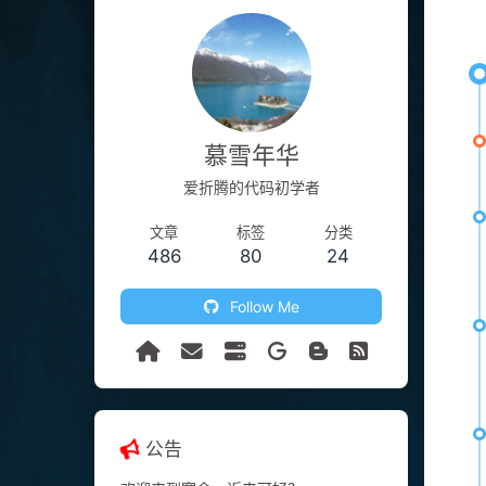
慕雪年华
爱折腾的代码初学者
文章
标签
分类
486
80
24
Follow Me
公告