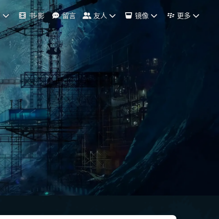
档
书·影
留言
友人
镜像
更多