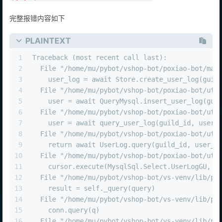
完整报错内容如下
PLAINTEXT
1
Traceback (most recent call last):
2
  File "/home/mu/pybot/vshop-bot/poxiao-bot/mai
3
    user_log = await Store.create_user_log(guil
4
  File "/home/mu/pybot/vshop-bot/poxiao-bot/uti
5
    user = await QueryMysql.insert_user_log(gui
6
  File "/home/mu/pybot/vshop-bot/poxiao-bot/uti
7
    user = await query_user_log(guild_id, user_
8
  File "/home/mu/pybot/vshop-bot/poxiao-bot/uti
9
    return await UserLog.query(guild_id, user_i
10
  File "/home/mu/pybot/vshop-bot/poxiao-bot/uti
11
    cursor.execute(MysqlSql.Select.UserLogGU, (
12
  File "/home/mu/pybot/vshop-bot/vs-venv/lib/py
13
    result = self._query(query)
14
  File "/home/mu/pybot/vshop-bot/vs-venv/lib/py
15
    conn.query(q)
16
  File "/home/mu/pybot/vshop-bot/vs-venv/lib/py