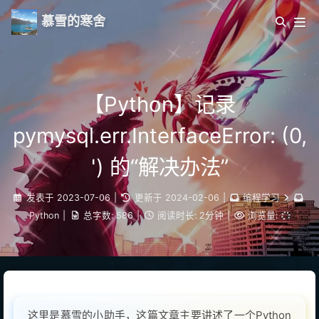
慕雪的寒舍
【Python】记录
pymysql.err.InterfaceError: (0,
') 的“解决办法”
发表于
2023-07-06
|
更新于
2024-02-06
|
编程学习
Python
|
总字数:
586
|
阅读时长:
2分钟
|
浏览量:
这里是慕雪的小助手，这篇文章主要讲述了一个Python