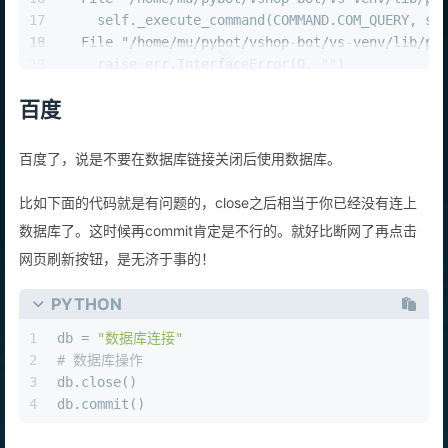
17
    self._execute_command(COMMAND.COM_QUERY, sq
18
  File "/home/mu/pybot/vshop-bot/vs-venv/lib/py
19
    raise err.InterfaceError(0, "")
20
pymysql.err.InterfaceError: (0, '')
百度
百度了，说是不要在数据库链接关闭后使用数据库。
比如下面的代码就是有问题的，close之后相当于你已经没有连上
数据库了。这时候再commit肯定是不行的。就好比断网了再点击
网页刷新按钮，是无济于事的！
PYTHON
1
db = 
"数据库连接"
2
# 数据库操作
3
db.close()
4
db.commit()