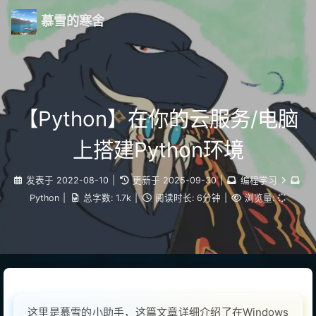
慕雪的寒舍
【Python】在你的云服务/电脑
上搭建Python环境
发表于
2022-08-10
|
更新于
2025-09-30
|
编程学习
Python
|
总字数:
1.7k
|
阅读时长:
6分钟
|
浏览量:
这里是慕雪的小助手，这篇文章详细介绍了在Windows