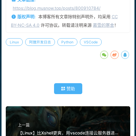
https://blog.musnow.top/posts/800910784/
版权声明:
本博客所有文章除特别声明外，均采用
CC
BY-NC-SA 4.0
许可协议。转载请注明来源
慕雪的寒舍
！
Linux
阿狸开发日志
Python
VSCode
赞助
上一篇
【Linux】比Xshell更爽，用vscode连接云服务器进