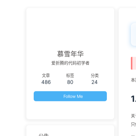
慕雪年华
爱折腾的代码初学者
文章
标签
分类
本
486
80
24
Follow Me
关
只
公告
网