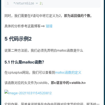
1
*returnSize = 
2
;
同时，我们需要在if语句中将它定义为2，
即为返回值的个数
。
具体的分析参考这篇博客==>
链接
5 代码示例2
说第二种方法前，我们必须先弄明白malloc函数是什么
5.1 什么是malloc函数？
在cplusplus网站，我们可以查看到
malloc函数的定义
该函数对应的头文件为cstdlib，
即c语言中的<stdlib.h>
它的作用，简单来说就是在内存中开辟对应字节的空间，赋予给一