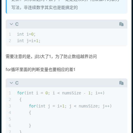
写法，非连续数字其实也是能搞定的
C
1
int
 i=
0
；
2
int
 j=i+
1
;
需要注意的是，j比i大了1，为了防止数组越界访问
for循环里面的判断变量也要相应的差1
C
1
for
(
int
 i = 
0
; i < numsSize - 
1
; i++)
2
 {
3
for
(
int
 j = i+
1
; j < numsSize; j++)
4
     {
5
6
     }
7
 }