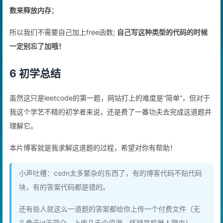
数来释放内存
；
所以我们不需要自己加上free函数;
自己写这种类型的代码的时候
一定别忘了加哦！
6 初学总结
虽然这只是leetcode的第一题，网站打上的难度是“简单”，但对于
我这个学艺不精的初学者来说，还是费了一番功夫去完成这道题并
理解它。
本片博客就是我求解这道题的过程，希望对你有帮助！
小声吐槽：csdn太多繁杂的东西了，有的博客代码不贴代码
块，有的答案代码都是错的。
还有些人就这么一道题的答案都给你上传一个付费文件（无
头像无id无简介，上传几千个资源，怀疑是机器人爬虫）