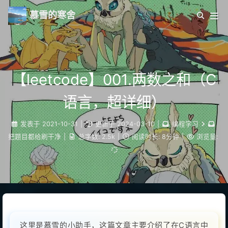
慕雪的寒舍
【leetcode】001.两数之和（C
语言，超详细）
发表于
2021-10-31
|
更新于
2024-03-10
|
编程学习
把题目都给刷干净
|
总字数:
2.5k
|
阅读时长:
8分钟
|
浏览量:
这里是慕雪的小助手，这篇文章主要介绍了在C语言中