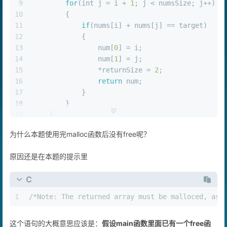
9
for
(
int
 j = i + 
1
; j < numsSize; j++)
10
        {
11
if
(nums[i] + nums[j] == target)
12
            {
13
                num[
0
] = i;
14
                num[
1
] = j;
15
                *returnSize = 
2
;
16
return
 num;
17
            }
18
        }
19
    }
20
return
NULL
;
为什么本题使用完malloc函数后没有free呢？
21
}
原因还是在本题的提示里
C
1
/*Note: The returned array must be malloced, ass
这个语句的大概意思应该是：
假设main函数里面已有一个free函