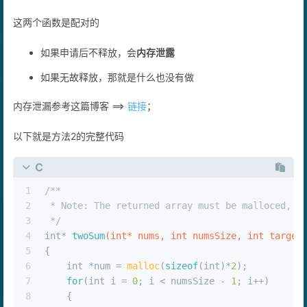
这两个函数是配对的
如果申请后不释放，会
内存泄露
如果无故释放，那就是什么也没有做
内存泄漏参考这篇博客 ==>
链接
；
以下就是方法2的完整代码
C
1
/**
2
 * Note: The returned array must be malloced, a
3
 */
4
int
* 
twoSum
(
int
* nums, 
int
 numsSize, 
int
 target
5
{
6
int
 *num = 
malloc
(
sizeof
(
int
)*
2
);
7
for
(
int
 i = 
0
; i < numsSize - 
1
; i++)
8
    {