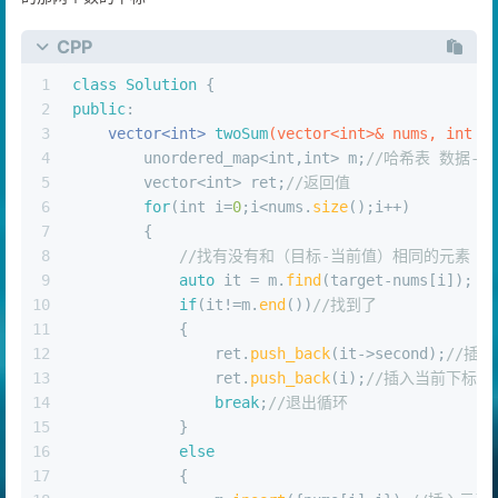
CPP
1
class
Solution
 {
2
public
:
3
vector<
int
> 
twoSum
(vector<
int
>& nums, 
int
 t
4
        unordered_map<
int
,
int
> m;
//哈希表 数据-下
5
        vector<
int
> ret;
//返回值
6
for
(
int
 i=
0
;i<nums.
size
();i++)
7
        {
8
//找有没有和（目标-当前值）相同的元素
9
auto
 it = m.
find
(target-nums[i]);
10
if
(it!=m.
end
())
//找到了
11
            {
12
                ret.
push_back
(it->second);
//插
13
                ret.
push_back
(i);
//插入当前下标
14
break
;
//退出循环
15
            }
16
else
17
            {