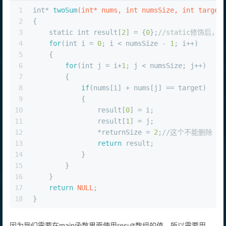
1
int
* 
twoSum
(
int
* nums, 
int
 numsSize, 
int
 target
2
{
3
static
int
 result[
2
] = {
0
};
//static修饰后，
4
for
(
int
 i = 
0
; i < numsSize - 
1
; i++)
5
    {
6
for
(
int
 j = i+
1
; j < numsSize; j++)
7
        {
8
if
(nums[i] + nums[j] == target)
9
            {
10
                result[
0
] = i;
11
                result[
1
] = j;
12
                *returnSize = 
2
;
//这个不能删除
13
return
 result;
14
            }
15
        }
16
    }
17
return
NULL
;
18
}
因为我们需要在main函数里面使用result数组的值，所以需要用