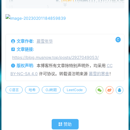
18
                m.
insert
({nums[i],i});
//插入元素
19
            }
20
        }
21
return
 ret;
22
    }   
23
};
文章作者:
慕雪年华
文章链接:
https://blog.musnow.top/posts/2927049053/
版权声明:
本博客所有文章除特别声明外，均采用
CC
BY-NC-SA 4.0
许可协议。转载请注明来源
慕雪的寒舍
！
C语言
哈希
OJ刷题
LeetCode
赞助