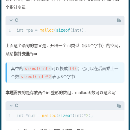
个指针变量
C
1
int
 *pa = 
malloc
(
sizeof
(
int
));
上面这个语句的意义是，开辟一个int类型（即4个字节）的空间，
赋给
指针变量*pa
其中的
可以换成
；也可以在后面乘上一
sizeof(int)
(4)
个数
表示8个字节
sizeof(int)*2
本题
需要的是存放两个int整形的数组，malloc函数可以这么写
C
1
int
 *num = 
malloc
(
sizeof
(
int
)*
2
);