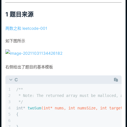
1 题目来源
两数之和 leetcode-001
如下图所示
右侧给出了题目的基本模板
C
1
/**
2
 * Note: The returned array must be malloced, as
3
 */
4
int
* 
twoSum
(
int
* nums, 
int
 numsSize, 
int
 target,
5
{
6
7
}