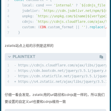
2
local
: cond === 
'internal'
 ? 
`
${cdnjs_file +
3
jsdelivr
: 
`https://cdn.jsdelivr.net/npm/
${na
4
unpkg
: 
`https://unpkg.com/
${name}
${verType}
/
5
cdnjs
: 
`https://cdnjs.cloudflare.com/ajax/li
6
custom
: (
CDN
.
custom_format
 || 
''
).
replace
(
/\
7
  }
zstatis站点上给的示例是这样的
PLAINTEXT
1
- https://cdnjs.cloudflare.com/ajax/libs/jquery/
2
- https://cdn.bootcdn.net/jquery/3.5.1/jquery.mi
3
- https://cdn.staticfile.net/jquery/3.5.1/jquery
4
+ https://s4.zstatic.net/ajax/libs/jquery/3.5.1/
仔细一看会发现，zstatic用的url路径和cdnjs是一样的，所以我们
要设置的自定义url也要和cdnjs维持一致