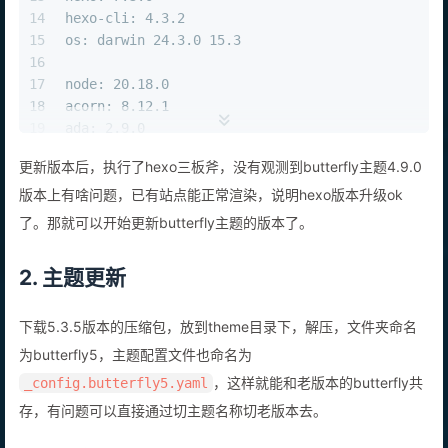
14
hexo-cli: 4.3.2
15
os: darwin 24.3.0 15.3
16
17
node: 20.18.0
18
acorn: 8.12.1
19
ada: 2.9.0
20
ares: 1.33.1
更新版本后，执行了hexo三板斧，没有观测到butterfly主题4.9.0
21
base64
: 0.5.2
版本上有啥问题，已有站点能正常渲染，说明hexo版本升级ok
22
brotli: 1.1.0
23
cjs_module_lexer: 1.4.1
了。那就可以开始更新butterfly主题的版本了。
24
cldr: 45.0
25
icu: 75.1
2. 主题更新
26
llhttp: 8.1.2
27
modules: 115
下载5.3.5版本的压缩包，放到theme目录下，解压，文件夹命名
28
napi: 9
29
nghttp2: 1.61.0
为butterfly5，主题配置文件也命名为
30
nghttp3: 0.7.0
，这样就能和老版本的butterfly共
_config.butterfly5.yaml
31
ngtcp2: 1.1.0
存，有问题可以直接通过切主题名称切老版本去。
32
openssl: 3.0.13+quic
33
simdutf: 5.5.0