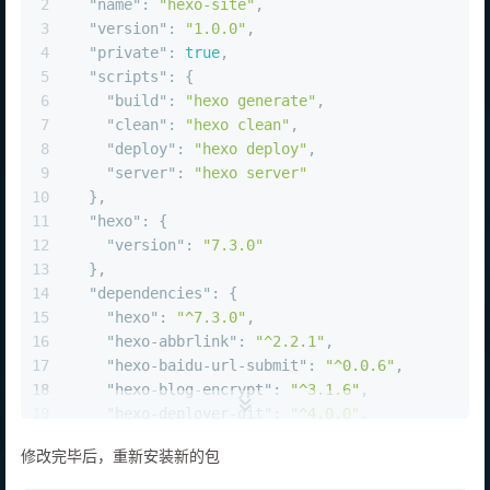
2
"name"
:
"hexo-site"
,
3
"version"
:
"1.0.0"
,
4
"private"
:
true
,
5
"scripts"
:
{
6
"build"
:
"hexo generate"
,
7
"clean"
:
"hexo clean"
,
8
"deploy"
:
"hexo deploy"
,
9
"server"
:
"hexo server"
10
}
,
11
"hexo"
:
{
12
"version"
:
"7.3.0"
13
}
,
14
"dependencies"
:
{
15
"hexo"
:
"^7.3.0"
,
16
"hexo-abbrlink"
:
"^2.2.1"
,
17
"hexo-baidu-url-submit"
:
"^0.0.6"
,
18
"hexo-blog-encrypt"
:
"^3.1.6"
,
19
"hexo-deployer-git"
:
"^4.0.0"
,
20
"hexo-filter-mathjax"
:
"^0.9.0"
,
修改完毕后，重新安装新的包
21
"hexo-generator-archive"
:
"^2.0.0"
,
22
"hexo-generator-baidu-sitemap"
:
"^0.1.9"
,