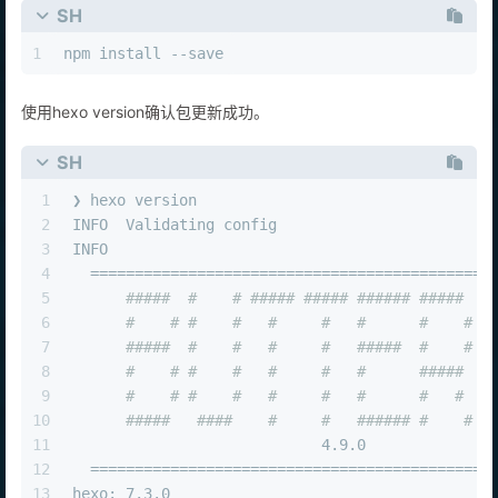
SH
23
"hexo-generator-category"
:
"^2.0.0"
,
24
"hexo-generator-feed"
:
"^3.0.0"
,
1
npm install --save
25
"hexo-generator-index"
:
"^4.0.0"
,
26
"hexo-generator-searchdb"
:
"^1.5.0"
,
使用hexo version确认包更新成功。
27
"hexo-generator-sitemap"
:
"^3.0.1"
,
28
"hexo-generator-tag"
:
"^2.0.0"
,
SH
29
"hexo-hide-posts"
:
"^0.4.3"
,
30
"hexo-neat"
:
"^1.0.9"
,
1
❯ hexo version
31
"hexo-renderer-ejs"
:
"^2.0.0"
,
2
INFO  Validating config
32
"hexo-renderer-marked"
:
"^7.0.1"
,
3
INFO  
33
"hexo-renderer-pug"
:
"^3.0.0"
,
4
  =============================================
34
"hexo-renderer-stylus"
:
"^3.0.1"
,
5
#####  #    # ##### ##### ###### #####  #
35
"hexo-server"
:
"^3.0.0"
,
6
#    # #    #   #     #   #      #    # #
36
"hexo-theme-landscape"
:
"^1.1.0"
,
7
#####  #    #   #     #   #####  #    # #
37
"hexo-wordcount"
:
"^6.0.1"
,
8
#    # #    #   #     #   #      #####  #
38
"uuid"
:
"^11.1.0"
9
#    # #    #   #     #   #      #   #  #
39
}
10
#####   ####    #     #   ###### #    # #
40
}
11
                            4.9.0
12
  =============================================
13
hexo: 7.3.0