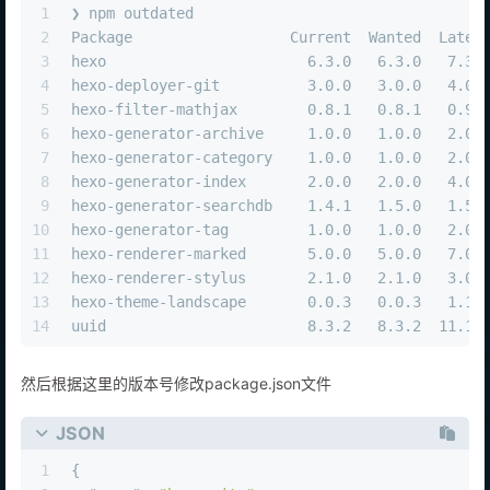
1
❯ npm outdated
2
Package                  Current  Wanted  Lates
3
hexo                       6.3.0   6.3.0   7.3.
4
hexo-deployer-git          3.0.0   3.0.0   4.0.
5
hexo-filter-mathjax        0.8.1   0.8.1   0.9.
6
hexo-generator-archive     1.0.0   1.0.0   2.0.
7
hexo-generator-category    1.0.0   1.0.0   2.0.
8
hexo-generator-index       2.0.0   2.0.0   4.0.
9
hexo-generator-searchdb    1.4.1   1.5.0   1.5.
10
hexo-generator-tag         1.0.0   1.0.0   2.0.
11
hexo-renderer-marked       5.0.0   5.0.0   7.0.
12
hexo-renderer-stylus       2.1.0   2.1.0   3.0.
13
hexo-theme-landscape       0.0.3   0.0.3   1.1.
14
uuid                       8.3.2   8.3.2  11.1.
然后根据这里的版本号修改package.json文件
JSON
1
{