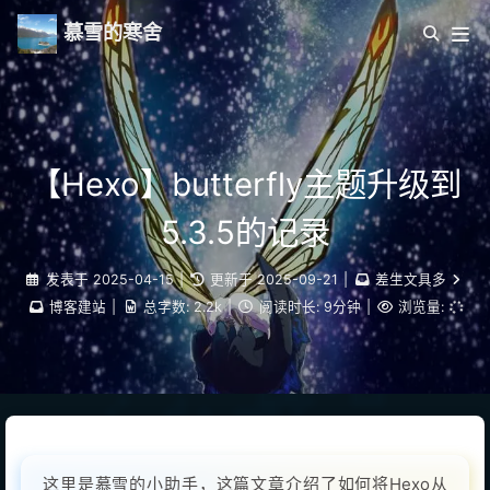
慕雪的寒舍
【Hexo】butterfly主题升级到
5.3.5的记录
发表于
2025-04-15
|
更新于
2025-09-21
|
差生文具多
博客建站
|
总字数:
2.2k
|
阅读时长:
9分钟
|
浏览量:
这里是慕雪的小助手，这篇文章介绍了如何将Hexo从