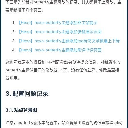
下面是先前我对butterfly主题魔改的记录，其实都算不上魔改，主
34
tz: 2024a
35
undici: 6.19.8
要是新增了几个页面。
36
unicode: 15.1
37
uv: 1.46.0
【Hexo】hexo-butterfly主题添加非主站提示
38
uvwasi: 0.0.21
【Hexo】hexo-butterfly主题添加装备展示页面
39
v8: 11.3.244.8-node.23
40
【Hexo】hexo-butterfly主题添加tag标签文章数量上下标
zlib: 1.3.0.1-motley-71660e1
【Hexo】hexo-butterfly主题添加影评书评页面
这边照着原本的博客和Hexo配置仓库的Git提交信息，对新版本的
butterfly主题做相同的修改就OK了，没有任何差异，修改后直接
就能用。
3. 配置问题记录
3.1. 站点背景图
注意，butterfly新版本配置中，站点背景图设置的时候直接填url就