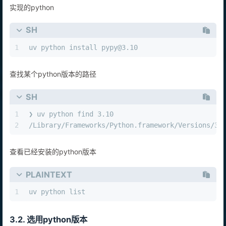
实现的python
SH
1
uv python install pypy@3.10
查找某个python版本的路径
SH
1
❯ uv python find 3.10
2
/Library/Frameworks/Python.framework/Versions/3.
查看已经安装的python版本
PLAINTEXT
1
uv python list
3.2. 选用python版本