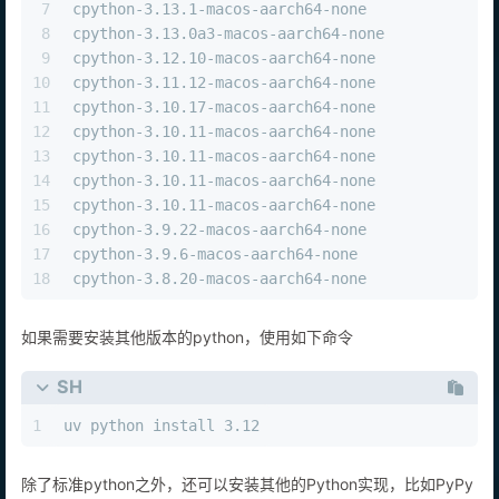
7
cpython-3.13.1-macos-aarch64-none              
8
cpython-3.13.0a3-macos-aarch64-none            
9
cpython-3.12.10-macos-aarch64-none             
10
cpython-3.11.12-macos-aarch64-none             
11
cpython-3.10.17-macos-aarch64-none             
12
cpython-3.10.11-macos-aarch64-none             
13
cpython-3.10.11-macos-aarch64-none             
14
cpython-3.10.11-macos-aarch64-none             
15
cpython-3.10.11-macos-aarch64-none             
16
cpython-3.9.22-macos-aarch64-none              
17
cpython-3.9.6-macos-aarch64-none               
18
cpython-3.8.20-macos-aarch64-none              
如果需要安装其他版本的python，使用如下命令
SH
1
uv python install 3.12
除了标准python之外，还可以安装其他的Python实现，比如PyPy