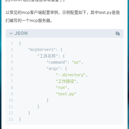
以常见的mcp客户端配置举例，示例配置如下，其中test.py是我
们编写的一个mcp服务器。
JSON
1
{
2
"mcpServers"
:
{
3
"工具名称"
:
{
4
"command"
:
"uv"
,
5
"args"
:
{
6
"--directory"
,
7
"工作路径"
,
8
"run"
,
9
"test.py"
10
}
11
}
12
}
13
}