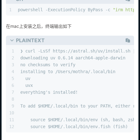
1
powershell -ExecutionPolicy ByPass -c 
"irm https
在mac上安装之后，终端输出如下
PLAINTEXT
1
❯ curl -LsSf https://astral.sh/uv/install.sh | 
2
downloading uv 0.6.14 aarch64-apple-darwin
3
no checksums to verify
4
installing to /Users/mothra/.local/bin
5
  uv
6
  uvx
7
everything's installed!
8
9
To add $HOME/.local/bin to your PATH, either re
10
11
    source $HOME/.local/bin/env (sh, bash, zsh)
12
    source $HOME/.local/bin/env.fish (fish)