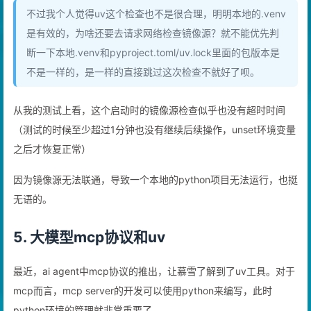
不过我个人觉得uv这个检查也不是很合理，明明本地的.venv
是有效的，为啥还要去请求网络检查镜像源？就不能优先判
断一下本地.venv和pyproject.toml/uv.lock里面的包版本是
不是一样的，是一样的直接跳过这次检查不就好了呗。
从我的测试上看，这个启动时的镜像源检查似乎也没有超时时间
（测试的时候至少超过1分钟也没有继续后续操作，unset环境变量
之后才恢复正常）
因为镜像源无法联通，导致一个本地的python项目无法运行，也挺
无语的。
5. 大模型mcp协议和uv
最近，ai agent中mcp协议的推出，让慕雪了解到了uv工具。对于
mcp而言，mcp server的开发可以使用python来编写，此时
python环境的管理就非常重要了。