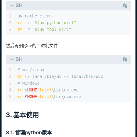
SH
1
uv cache clean
2
rm
 -r 
"
$(uv python dir)
"
3
rm
 -r 
"
$(uv tool dir)
"
然后再删除uv的二进制文件
SH
1
# mac/linux
2
rm
 ~/.local/bin/uv ~/.local/bin/uvx
3
# windows
4
rm
$HOME
.
local
\bin\uv.exe
5
rm
$HOME
.
local
\bin\uvx.exe
3. 基本使用
3.1. 管理python版本