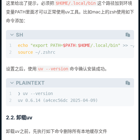
这里给出了提示，必须把
这个路径加到环境
$HOME/.local/bin
变量PATH里面才可以正常使用uv工具。比如mac上的zsh使用如下
命令添加：
SH
1
echo
"export PATH=
$PATH
:
$HOME
/.local/bin"
 >> ~/.
2
source
 ~/.zshrc
设置之后，使用
命令确认安装成功。
uv --version
PLAINTEXT
1
❯ uv --version
2
uv 0.6.14 (a4cec56dc 2025-04-09)
2.2. 卸载uv
卸载uv之前，先执行如下命令删除所有本地缓存文件