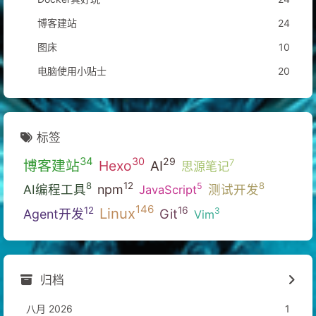
博客建站
24
图床
10
电脑使用小贴士
20
标签
34
30
29
博客建站
Hexo
7
AI
思源笔记
12
8
8
5
AI编程工具
npm
测试开发
JavaScript
146
Linux
16
12
3
Git
Agent开发
Vim
归档
八月 2026
1