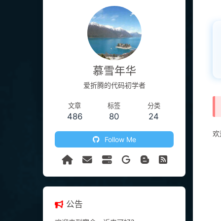
慕雪年华
爱折腾的代码初学者
文章
标签
分类
486
80
24
欢
Follow Me
公告