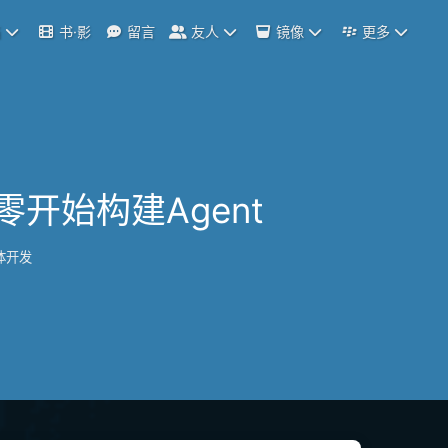
档
书·影
留言
友人
镜像
更多
从零开始构建Agent
能体开发