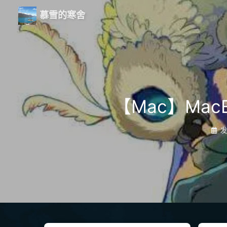
慕雪的寒舍
【Mac】Ma