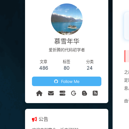
慕雪年华
爱折腾的代码初学者
文章
标签
分类
486
80
24
之
Follow Me
定
息
由
公告