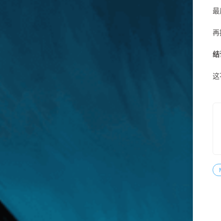
最
再
结
这