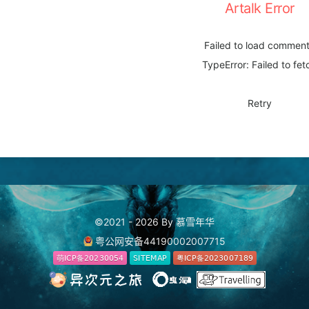
Artalk Error
Failed to load commen
TypeError: Failed to fet
Retry
©2021 - 2026 By 慕雪年华
粤公网安备44190002007715