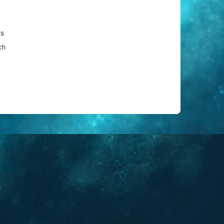
ts
ch