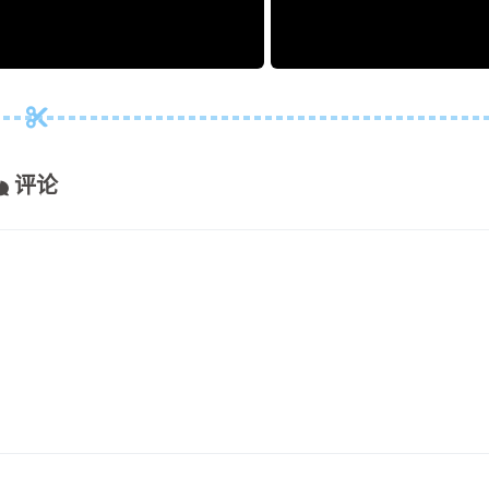
mac最大充电电量
动提交hexo的脚本
评论