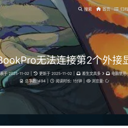
搜索
首页
归
cBookPro无法连接第2个外
发表于
2025-11-02
|
更新于
2025-11-02
|
差生文具多
电脑使用
总字数:
494
|
阅读时长:
1分钟
|
浏览量: