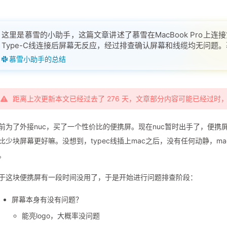
这里是慕雪的小助手，这篇文章讲述了慕雪在MacBook Pro上
Type-C线连接后屏幕无反应，经过排查确认屏幕和线缆均无问题
成功连接第二台，最终实现三屏显示。文章批评了苹果设备在连接
慕雪小助手的总结
距离上次更新本文已经过去了 276 天，文章部分内容可能已经过时
前为了外接nuc，买了一个性价比的便携屏。现在nuc暂时出手了，便携
比少块屏幕更好嘛。没想到，typec线插上mac之后，没有任何动静，
。
于这块便携屏有一段时间没用了，于是开始进行问题排查阶段：
屏幕本身有没有问题？
能亮logo，大概率没问题