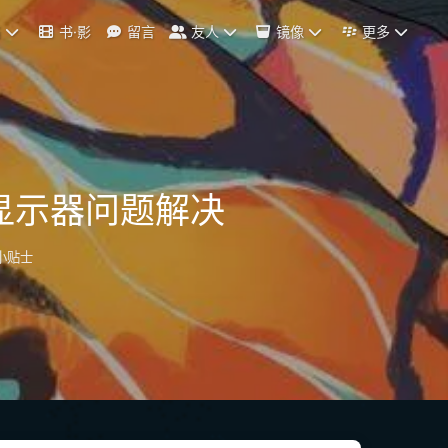
档
书·影
留言
友人
镜像
更多
接显示器问题解决
小贴士