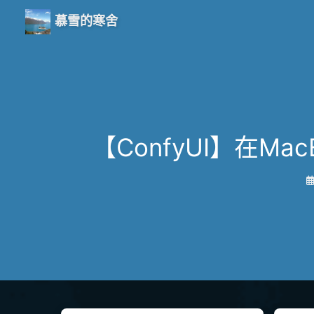
慕雪的寒舍
【ConfyUI】在Ma