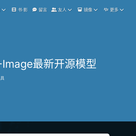
档
书·影
留言
友人
镜像
更多
Z-Image最新开源模型
工具