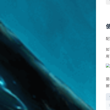
配
如
用
提
据