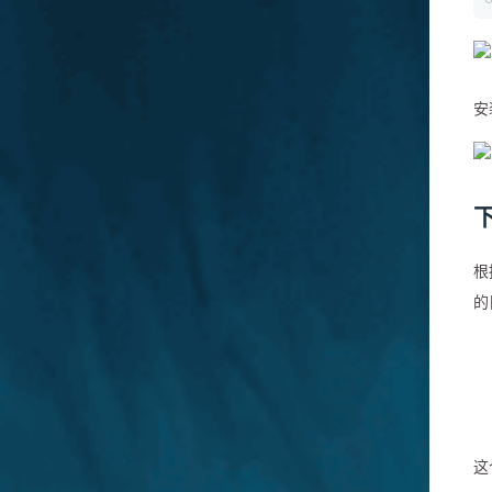
安
根
的
这