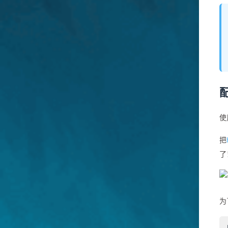
使
把
了
为