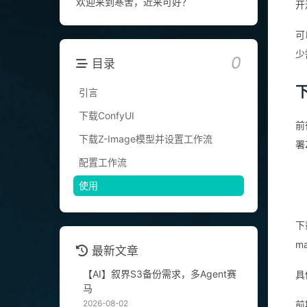
欢迎来到寒舍，近来可好？
开
可
少
0
目录
下
引言
下载ConfyUI
前
下载Z-Image模型并设置工作流
署
配置工作流
使用
下
m
最新文章
【AI】叙界S3备份需求，多Agent赛
具
马
2026-08-02
前