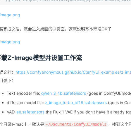
装完成之后，就会进入桌面的UI页面，这就说明基本环境OK了
下载Z-Image模型并设置工作流
据文档：
https://comfyanonymous.github.io/ComfyUI_examples/z_im
目录下：
Text encoder file:
qwen_3_4b.safetensors
(goes in ComfyUI/mode
diffusion model file:
z_image_turbo_bf16.safetensors
(goes in Co
VAE:
ae.safetensors
the Flux 1 VAE if you don’t have it already 
个目录在mac上，默认是
，找到这个
~/Documents/ComfyUI/models