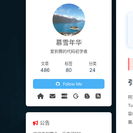
慕雪年华
爱折腾的代码初学者
文章
标签
分类
486
80
24
Follow Me
阿
T
容
展
公告