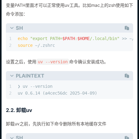
这里给出了提示，必须把
这个路径加到环境
$HOME/.local/bin
变量PATH里面才可以正常使用uv工具。比如mac上的zsh使用如下
命令添加：
SH
1
echo
"export PATH=
$PATH
:
$HOME
/.local/bin"
 >> ~/.
2
source
 ~/.zshrc
设置之后，使用
命令确认安装成功。
uv --version
PLAINTEXT
1
❯ uv --version
2
uv 0.6.14 (a4cec56dc 2025-04-09)
2.2. 卸载uv
卸载uv之前，先执行如下命令删除所有本地缓存文件