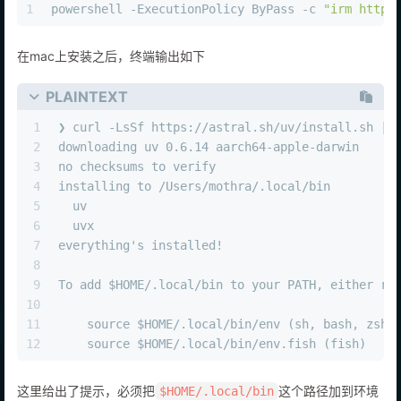
1
powershell -ExecutionPolicy ByPass -c 
"irm https
在mac上安装之后，终端输出如下
PLAINTEXT
1
❯ curl -LsSf https://astral.sh/uv/install.sh | 
2
downloading uv 0.6.14 aarch64-apple-darwin
3
no checksums to verify
4
installing to /Users/mothra/.local/bin
5
  uv
6
  uvx
7
everything's installed!
8
9
To add $HOME/.local/bin to your PATH, either re
10
11
    source $HOME/.local/bin/env (sh, bash, zsh)
12
    source $HOME/.local/bin/env.fish (fish)