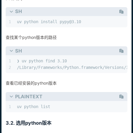
实现的python
SH
1
uv python install pypy@3.10
查找某个python版本的路径
SH
1
❯ uv python find 3.10
2
/Library/Frameworks/Python.framework/Versions/3.
查看已经安装的python版本
PLAINTEXT
1
uv python list
3.2. 选用python版本