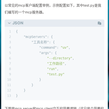
以常见的mcp客户端配置举例，示例配置如下，其中test.py是我
们编写的一个mcp服务器。
JSON
1
{
2
"mcpServers"
:
{
3
"工具名称"
:
{
4
"command"
:
"uv"
,
5
"args"
:
{
6
"--directory"
,
7
"工作路径"
,
8
"run"
,
9
"test.py"
10
}
11
}
12
}
13
}