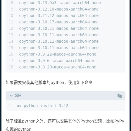
7
cpython-3.13.1-macos-aarch64-none              
8
cpython-3.13.0a3-macos-aarch64-none            
9
cpython-3.12.10-macos-aarch64-none             
10
cpython-3.11.12-macos-aarch64-none             
11
cpython-3.10.17-macos-aarch64-none             
12
cpython-3.10.11-macos-aarch64-none             
13
cpython-3.10.11-macos-aarch64-none             
14
cpython-3.10.11-macos-aarch64-none             
15
cpython-3.10.11-macos-aarch64-none             
16
cpython-3.9.22-macos-aarch64-none              
17
cpython-3.9.6-macos-aarch64-none               
18
cpython-3.8.20-macos-aarch64-none              
如果需要安装其他版本的python，使用如下命令
SH
1
uv python install 3.12
除了标准python之外，还可以安装其他的Python实现，比如PyPy