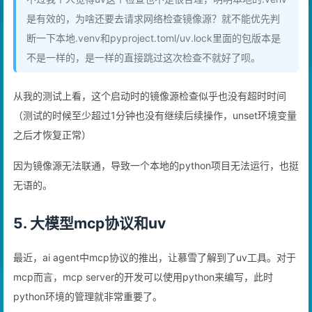
不过我个人觉得uv这个检查也不是很合理，明明本地的.venv
是有效的，为啥还要去请求网络检查镜像源？就不能优先判
断一下本地.venv和pyproject.toml/uv.lock里面的包版本是
不是一样的，是一样的直接跳过这次检查不就好了呗。
从我的测试上看，这个启动时的镜像源检查似乎也没有超时时间
（测试的时候至少超过1分钟也没有继续后续操作，unset环境变量
之后才恢复正常）
因为镜像源无法联通，导致一个本地的python项目无法运行，也挺
无语的。
5. 大模型mcp协议和uv
最近，ai agent中mcp协议的推出，让慕雪了解到了uv工具。对于
mcp而言，mcp server的开发可以使用python来编写，此时
python环境的管理就非常重要了。