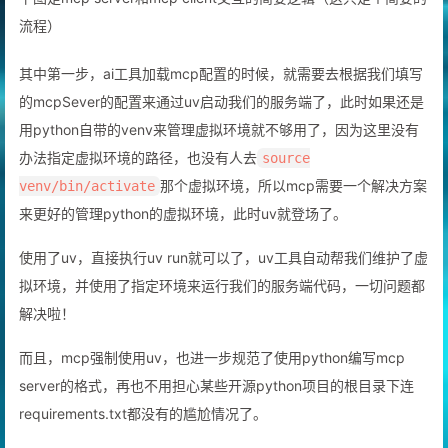
下图是mcp server和mcp client交互的简要逻辑（这只是个简要的
流程）
其中第一步，ai工具加载mcp配置的时候，就需要去根据我们填写
的mcpSever的配置来通过uv启动我们的服务端了，此时如果还是
用python自带的venv来管理虚拟环境就不够用了，因为这里没有
办法指定虚拟环境的路径，也没有人去
source
那个虚拟环境，所以mcp需要一个解决方案
venv/bin/activate
来更好的管理python的虚拟环境，此时uv就登场了。
使用了uv，直接执行uv run就可以了，uv工具自动帮我们维护了虚
拟环境，并使用了指定环境来运行我们的服务端代码，一切问题都
解决啦！
而且，mcp强制使用uv，也进一步规范了使用python编写mcp
server的格式，再也不用担心某些开源python项目的根目录下连
requirements.txt都没有的尴尬情况了。