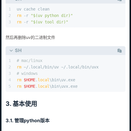
SH
1
uv cache clean
2
rm
 -r 
"
$(uv python dir)
"
3
rm
 -r 
"
$(uv tool dir)
"
然后再删除uv的二进制文件
SH
1
# mac/linux
2
rm
 ~/.local/bin/uv ~/.local/bin/uvx
3
# windows
4
rm
$HOME
.
local
\bin\uv.exe
5
rm
$HOME
.
local
\bin\uvx.exe
3. 基本使用
3.1. 管理python版本