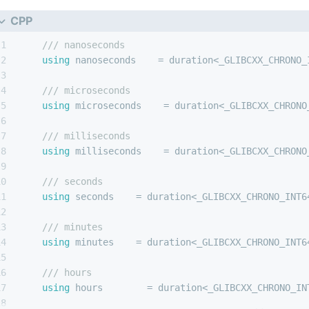
CPP
1
/// nanoseconds
2
using
 nanoseconds    = duration<_GLIBCXX_CHRONO_
3
4
/// microseconds
5
using
 microseconds    = duration<_GLIBCXX_CHRONO
6
7
/// milliseconds
8
using
 milliseconds    = duration<_GLIBCXX_CHRONO
9
10
/// seconds
11
using
 seconds    = duration<_GLIBCXX_CHRONO_INT6
12
13
/// minutes
14
using
 minutes    = duration<_GLIBCXX_CHRONO_INT6
15
16
/// hours
17
using
 hours        = duration<_GLIBCXX_CHRONO_IN
18