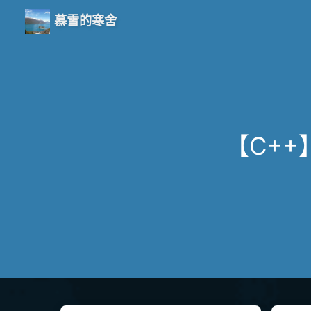
慕雪的寒舍
【C++】