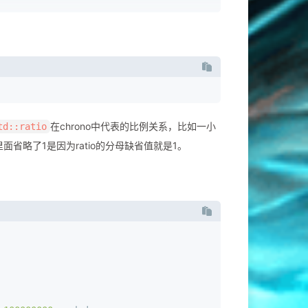
64_T, ratio<
86400
>>;
T64_T, ratio<
604800
>>;
在chrono中代表的比例关系，比如一小
td::ratio
T64_T, ratio<
31556952
>>;
面省略了1是因为ratio的分母缺省值就是1。
_T, ratio<
2629746
>>;