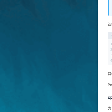
该
其
P
c
为