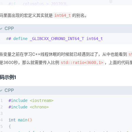
19
#
if
 __cplusplus > 201703L
20
/// days
码里面出现的宏定义其实就是
的别名。
int64_t
21
using
 days        = duration<_GLIBCXX_CHRONO_INT
22
CPP
23
/// weeks
24
using
 weeks        = duration<_GLIBCXX_CHRONO_IN
1
#
# 
define
 _GLIBCXX_CHRONO_INT64_T int64_t
25
26
/// years
些变量之前在学习C++线程休眠的时候就已经遇到过了，从中也能看到
s
27
using
 years        = duration<_GLIBCXX_CHRONO_IN
28
是3600秒，那么就需要传入比例
，上面的代码里
std::ratio<3600,1>
29
/// months
30
using
 months    = duration<_GLIBCXX_CHRONO_INT64
码示例1
31
#
endif
// C++20
CPP
1
#
include
<iostream>
2
#
include
<chrono>
3
4
int
main
()
5
{