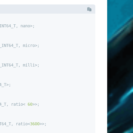
INT64_T, nano>;
_INT64_T, micro>;
_INT64_T, milli>;
4_T>;
4_T, ratio< 
60
>>;
T64_T, ratio<
3600
>>;