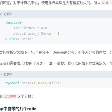
们知道，对于计算机来说，使用浮点类型是会有精度缺失的。所以
std:
CPP
1
template
<
2
    std::
intmax_t
 Num,
3
    std::
intmax_t
 Denom = 
1
4
> 
class
 ratio;
类的模板定义如下，Num是分子，Denom是分母。不传入分母的时候，
设我们需要表示1秒的千分之一（即一毫秒）就可以用如下方式来定义一个ra
CPP
1
typedef
 ratio<
1
,
1000
> milli;
表
这个分数；
1/1000
pp中自带的几个ratio