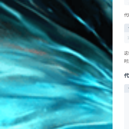
代
这
时
代