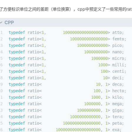
了方便标识单位之间的差距（单位换算），cpp中预定义了一些常用的rati
CPP
1
typedef
 ratio<
1
,       
1000000000000000000
> atto;
2
typedef
 ratio<
1
,          
1000000000000000
> femto;
3
typedef
 ratio<
1
,             
1000000000000
> pico;
4
typedef
 ratio<
1
,                
1000000000
> nano;
5
typedef
 ratio<
1
,                   
1000000
> micro;
6
typedef
 ratio<
1
,                      
1000
> milli;
7
typedef
 ratio<
1
,                       
100
> centi;
8
typedef
 ratio<
1
,                        
10
> deci;
9
typedef
 ratio<                       
10
, 
1
> deca;
10
typedef
 ratio<                      
100
, 
1
> hecto;
11
typedef
 ratio<                     
1000
, 
1
> kilo;
12
typedef
 ratio<                  
1000000
, 
1
> mega;
13
typedef
 ratio<               
1000000000
, 
1
> giga;
14
typedef
 ratio<            
1000000000000
, 
1
> tera;
15
typedef
 ratio<         
1000000000000000
, 
1
> peta;
16
typedef
 ratio<      
1000000000000000000
, 
1
> exa;