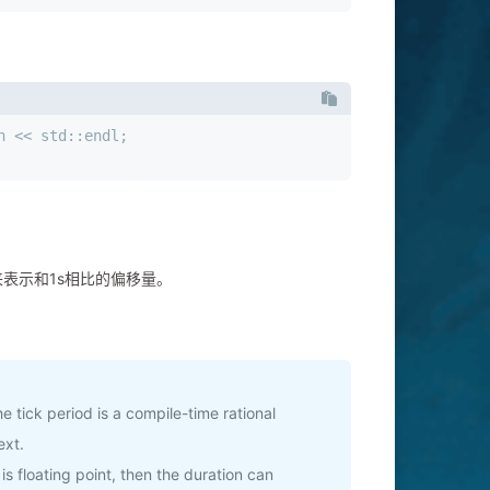
n << std::endl;
来表示和1s相比的偏移量。
he tick period is a compile-time rational
ext.
is floating point, then the duration can