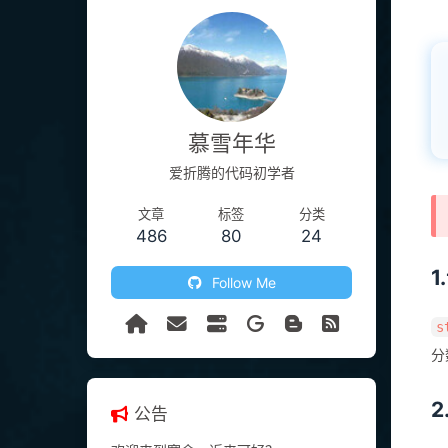
慕雪年华
爱折腾的代码初学者
文章
标签
分类
486
80
24
1
Follow Me
s
分
2
公告