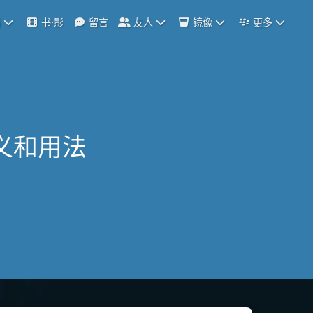
档
书·影
留言
友人
镜像
更多
的含义和用法