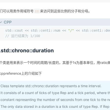
们可以用类作用域符号
来访问到这些比例的分子和分母。
::
CPP
1
std::cout << std::centi::num << 
"/"
 << std::centi::de
2
// 运行结果为 1/100
.std::chrono::duration
个类是用来表示一个时间的周期/长度的，其基于1s为基本单位，用ratio
cppreference上的介绍如下
Class template std::chrono::duration represents a time interval.
It consists of a count of ticks of type Rep and a tick period, where t
constant representing the number of seconds from one tick to the n
The only data stored in a duration is a tick count of type Rep. If Rep 