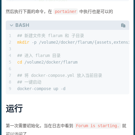
19
-
DB_PORT=3307
20
-
DB_NAME=flarum
然后执行下面的命令，在
中执行也是可以的
portainer
21
-
DB_USER=flarum
22
-
DB_PASS=123456
BASH
23
-
DB_PREF=flarum_
24
-
FLARUM_ADMIN_USER=laosu
1
## 新建文件夹 flarum 和 子目录
25
-
FLARUM_ADMIN_PASS=123456
2
mkdir
 -p /volume2/docker/flarum/{assets,extensio
26
-
FLARUM_ADMIN_MAIL=wbsu2003@gmail.com
3
4
## 进入 flarum 目录
5
cd
 /volume2/docker/flarum
6
7
## 将 docker-compose.yml 放入当前目录
8
## 一键启动
9
docker-compose up -d
运行
第一次需要初始化，当在日志中看到
就
Forum is starting.