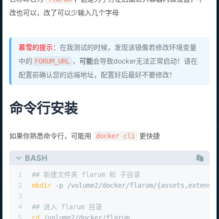
名称命名为
，这是为了方便后面进入容器内做设置，不
flarum
改也可以，改了可以少输入几个字母
慕雪的提示：
在我测试的时候，发现该镜像若修改环境变量
中的
，
可能
会导致docker无法正常启动！请在
FORUM_URL
配置前确认您的远端地址，配置好后最好不要修改！
命令行安装
如果你熟悉命令行，可能用
更快捷
docker cli
BASH
1
## 新建文件夹 flarum 和 子目录
2
mkdir
 -p /volume2/docker/flarum/{assets,extensi
3
4
## 进入 flarum 目录