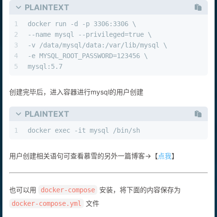
25
   -e FLARUM_ADMIN_PASS=123456 \
26
   -e FLARUM_ADMIN_MAIL=wbsu2003@gmail.com \
PLAINTEXT
27
   mondedie/flarum
1
docker run -d -p 3306:3306 \
2
--name mysql --privileged=true \
3
-v /data/mysql/data:/var/lib/mysql \
4
-e MYSQL_ROOT_PASSWORD=123456 \
5
mysql:5.7
创建完毕后，进入容器进行mysql的用户创建
PLAINTEXT
1
docker exec -it mysql /bin/sh
用户创建相关语句可查看慕雪的另外一篇博客->【
点我
】
也可以用
安装，将下面的内容保存为
docker-compose
文件
docker-compose.yml