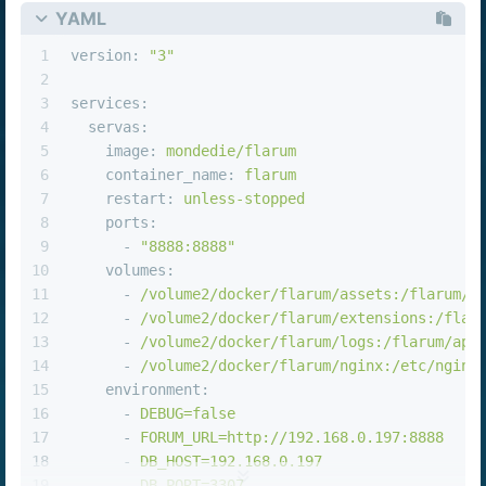
YAML
1
version:
"3"
2
3
services:
4
servas:
5
image:
mondedie/flarum
6
container_name:
flarum
7
restart:
unless-stopped
8
ports:
9
-
"8888:8888"
10
volumes:
11
-
/volume2/docker/flarum/assets:/flarum/a
12
-
/volume2/docker/flarum/extensions:/flar
13
-
/volume2/docker/flarum/logs:/flarum/app
14
-
/volume2/docker/flarum/nginx:/etc/nginx
15
environment:
16
-
DEBUG=false
17
-
FORUM_URL=http://192.168.0.197:8888
18
-
DB_HOST=192.168.0.197