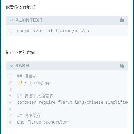
或者命令行填写
PLAINTEXT
1
docker exec -it flarum /bin/sh
执行下面的命令
BASH
1
## 进目录
2
cd
 /flarum/app
3
4
## 安装中文语言包
5
composer require flarum-lang/chinese-simplified
6
7
## 清除缓存
8
php flarum cache:clear