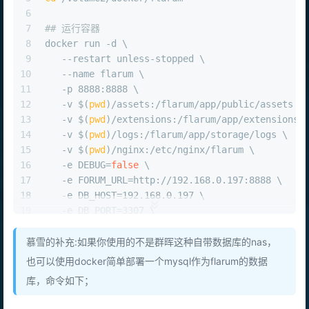
5
cd
 /volume2/docker/flarum
6
7
## 运行容器
8
docker run -d \
9
   --restart unless-stopped \
10
   --name flarum \
11
   -p 8888:8888 \
12
   -v $(
pwd
)/assets:/flarum/app/public/assets \
13
   -v $(
pwd
)/extensions:/flarum/app/extensions 
14
   -v $(
pwd
)/logs:/flarum/app/storage/logs \
15
   -v $(
pwd
)/nginx:/etc/nginx/flarum \
16
   -e DEBUG=
false
 \
17
   -e FORUM_URL=http://192.168.0.197:8888 \
18
   -e DB_HOST=192.168.0.197 \
19
   -e DB_PORT=3307 \
20
   -e DB_NAME=flarum \
21
   -e DB_USER=flarum \
慕雪的补充:如果你使用的不是群晖这种自带数据库的nas，
22
   -e DB_PASS=123456 \
也可以使用docker简单部署一个mysql作为flarum的数据
23
   -e DB_PREF=flarum_ \
库，命令如下；
24
   -e FLARUM_ADMIN_USER=laosu \