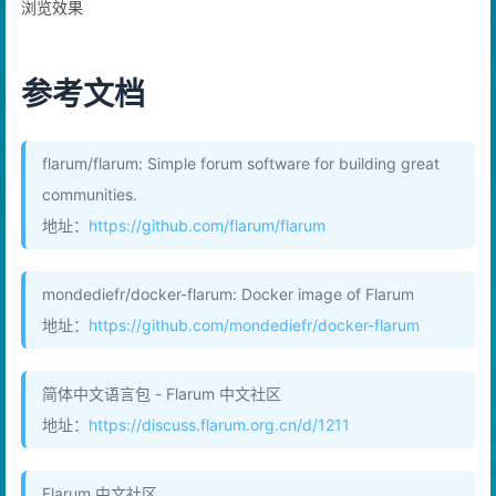
浏览效果
参考文档
flarum/flarum: Simple forum software for building great
communities.
地址：
https://github.com/flarum/flarum
mondediefr/docker-flarum: Docker image of Flarum
地址：
https://github.com/mondediefr/docker-flarum
简体中文语言包 - Flarum 中文社区
地址：
https://discuss.flarum.org.cn/d/1211