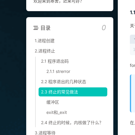
欢迎来到寒舍，近来可好？
1.
关
0
目录
1.进程创建
2.进程终止
2.1 程序退出码
f
2.1.1 strerror
2.2 程序退出的几种状态
2.3 终止的常见做法
缓冲区
exit和_exit
2.4 终止的时候，内核做了什么？
在
3.进程等待