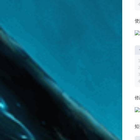
使
修
知