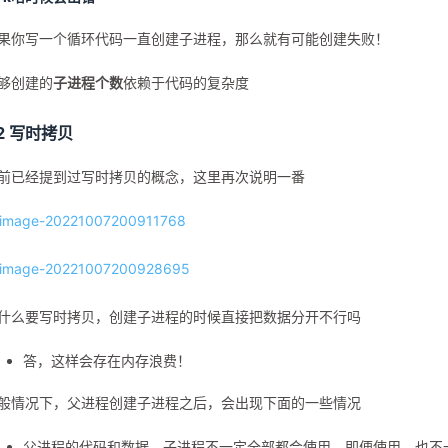
果你写一个循环代码一直创建子进程，那么就有可能创建失败！
够创建的
子进程个数
依赖于代码的复杂度
.2 写时拷贝
前已经提到过写时拷贝的概念，这里再次说明一番
什么要写时拷贝，创建子进程的时候直接把数据分开不行吗
答，这样会存在内存浪费！
般情况下，父进程创建子进程之后，会出现下面的一些情况
父进程的代码和数据，子进程不一定全部都会使用。即便使用、也不