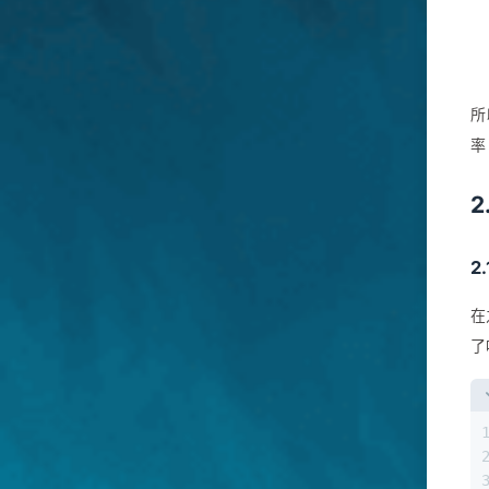
所
率
2
在
了