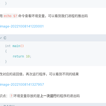
4
}
用
命令查看环境变量，可以看到我们进程的推出码
echo $?
C
1
int
main
()
2
{
3
return
10
;
4
}
改对应的返回值，再次运行程序，可以看到不同的结果
识点：
环境变量存放的是
上一次运行
的程序的退出码
?