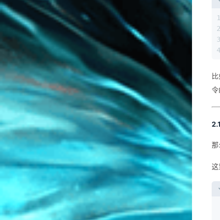
比
令
2.
那
这