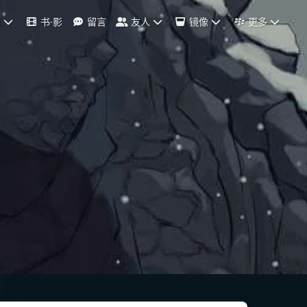
档
书·影
留言
友人
镜像
更多