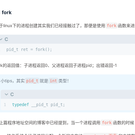
1 fork
于linux下的进程创建其实我们已经接触过了，那便是使用
函数来进
fork
C
1
pid_t
 ret = fork();
ork的返回值：子进程返回0、父进程返回子进程pid；出错返回-1
小tips，其实
就是
类型！
pid_t
int
C
1
typedef
__pid_t
pid_t
;
上篇程序地址空间的博客中已经提到，当一个进程调用
函数的时候
fork