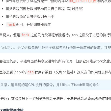
操作系统会给子进程分配一个新的内存块
和内核
mm_struct+页表
将父进程的部分数据结构拷贝自子进程（写时拷贝）
将子进程添加系统进程列表当中
返回，开始调度器调度
fork
单说来，便是
之前只有父进程单独运行。fork之后父子进程的执
fork
fork之后，是父进程先执行还是子进程先执行依赖于调度器的调度。并
要注意的是，子进程虽然共享父进程的所有代码，但是它只能从fork之后
里涉及到了cpu的
程序计数器（又称pc指针）这玩意的作用就是保
eip
注意，这里说的是CPU执行的指令，并非linux下bash里面的命令
ip程序计数器会把下一个指令拷贝给子进程，子进程就会从该eip所指向的
ork啥时候会出错