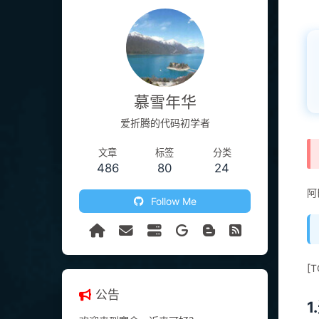
慕雪年华
爱折腾的代码初学者
文章
标签
分类
486
80
24
阿
Follow Me
[T
公告
1