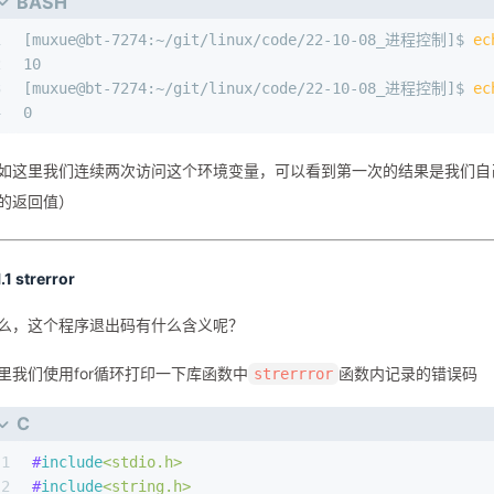
BASH
1
[muxue@bt-7274:~/git/linux/code/22-10-08_进程控制]$ 
ec
2
10
3
[muxue@bt-7274:~/git/linux/code/22-10-08_进程控制]$ 
ec
4
0
如这里我们连续两次访问这个环境变量，可以看到第一次的结果是我们自己
的返回值）
1.1 strerror
么，这个程序退出码有什么含义呢？
里我们使用for循环打印一下库函数中
函数内记录的错误码
strerrror
C
1
#
include
<stdio.h>
2
#
include
<string.h>