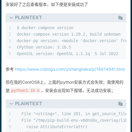
安装好了之后查看版本，如下便是安装成功了
PLAINTEXT
1
$ docker-compose version
2
docker-compose version 1.29.2, build unknown
3
docker-py version: <module 'docker.version' from
4
CPython version: 3.10.5
5
OpenSSL version: OpenSSL 1.1.1q  5 Jul 2022
参考
https://www.cnblogs.com/yizhangheka/p/16614941.html
但在我的CentOS8上，上面的python安装方式会失效；我使用的
是
，安装会出现如下报错，无法成功安装；
python3.10.6
PLAINTEXT
1
  File "<string>", line 201, in get_source_files
2
  File "/tmp/pip-build-env-v8dnn0u_/overlay/lib/
3
    raise AttributeError(attr)