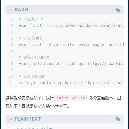
BASH
1
# 下载软件源
2
yum install https://download.docker.com/linux/f
3
4
# 安装依赖包
5
yum install -y yum-utils device-mapper-persiste
6
7
# 更新docker源
8
yum-config-manager --add-repo https://download.
9
10
# 安装docker
11
sudo
 yum install docker-ce docker-ce-cli contai
这样就能安装成功了，执行
命令查看版本，出
docker version
现如下内容就是成功安装docker了。
PLAINTEXT
1
> docker version