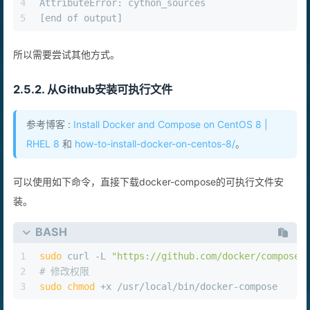
4
AttributeError: cython_sources
5
[end of output]
所以需要尝试其他方式。
2.5.2. 从Github安装可执行文件
参考博客 :
Install Docker and Compose on CentOS 8 |
RHEL 8
和
how-to-install-docker-on-centos-8/
。
可以使用如下命令，直接下载docker-compose的可执行文件安
装。
BASH
1
sudo
 curl -L 
"https://github.com/docker/compose/
2
# 修改权限
3
sudo
chmod
 +x /usr/local/bin/docker-compose