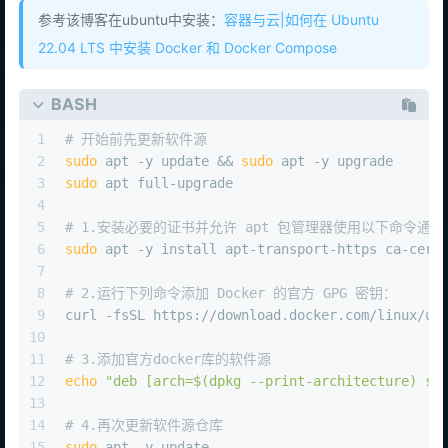
参考该博客在ubuntu中安装：
容器与云|如何在 Ubuntu
22.04 LTS 中安装 Docker 和 Docker Compose
BASH
1
# 开始前先更新软件源
2
sudo
 apt -y update && 
sudo
 apt -y upgrade
3
sudo
 apt full-upgrade
4
5
# 1.安装必要的证书并允许 apt 包管理器使用以下命令通过 
6
sudo
 apt -y install apt-transport-https ca-cert
7
8
# 2.运行下列命令添加 Docker 的官方 GPG 密钥：
9
curl -fsSL https://download.docker.com/linux/ub
10
11
# 3.添加官方docker库的软件源
12
echo
"deb [arch=
$(dpkg --print-architecture)
 si
13
14
# 4.再次更新软件源仓库
15
sudo
 apt -y update