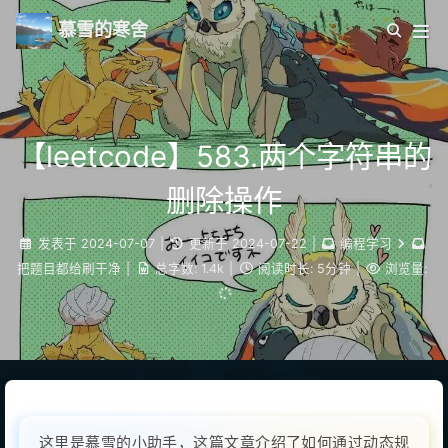
慕雪的寒舍
【leetcode】583.两个字符串的
删除操作
发表于
2024-07-07
|
更新于
2024-07-22
|
编程学习
把题目都给刷干净
|
总字数:
1.4k
|
阅读时长:
5分钟
|
浏览量:
这里是慕雪的小助手，这篇文章介绍了如何通过动态规