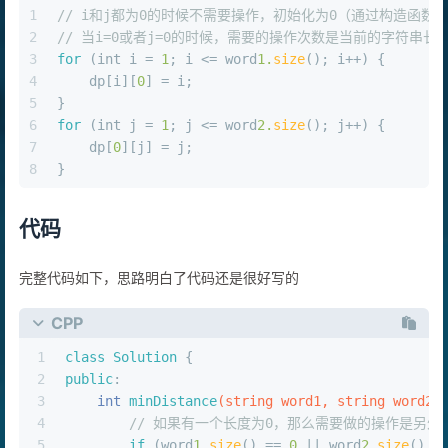
CPP
1
// i和j都为0的时候不需要操作，初始化为0（通过构造函数
2
// 当i=0或者j=0的时候，需要的操作次数是当前的字符串
3
for
 (
int
 i = 
1
; i <= word
1.
size
(); i++) {
4
    dp[i][
0
] = i;
5
}
6
for
 (
int
 j = 
1
; j <= word
2.
size
(); j++) {
7
    dp[
0
][j] = j;
8
}
代码
完整代码如下，思路明白了代码还是很好写的
CPP
1
class
Solution
 {
2
public
:
3
int
minDistance
(string word1, string word2)
4
// 如果有一个长度为0，那么需要做的操作是另外