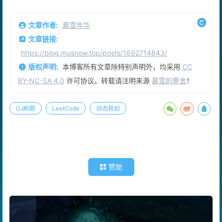
25
                } 
else
// 情况2，不同
26
                {
27
// 把word1中的字符串删除，需要的
文章作者:
慕雪年华
28
// 把word2中的字符串删除，需要的
29
// 把word1和2中的字符串都删除，
文章链接:
30
// 取三种情况最小值作为最终结果
https://blog.musnow.top/posts/1692714843/
31
                    dp[i][j] = 
min
(dp[i - 
1
][j]
版权声明:
本博客所有文章除特别声明外，均采用
CC
32
min
(dp[i][j 
BY-NC-SA 4.0
许可协议。转载请注明来源
慕雪的寒舍
！
33
                }
34
            }
35
        }
OJ刷题
LeetCode
动态规划
36
// dp数组右下角的值就是最终结果
37
return
 dp[word
1.
size
()][word
2.
size
()];
38
    }
39
};
赞助