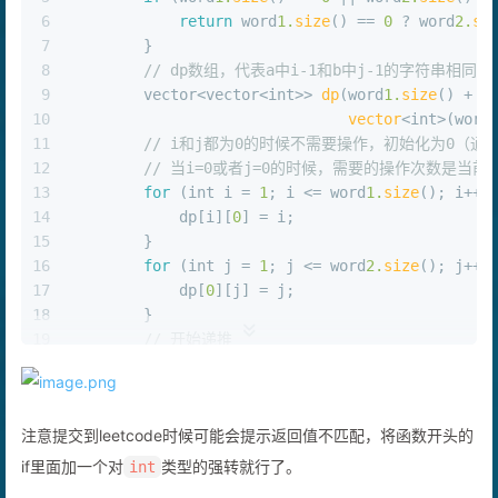
5
if
 (word
1.
size
() == 
0
 || word
2.
size
() =
6
return
 word
1.
size
() == 
0
 ? word
2.
si
7
        }
8
// dp数组，代表a中i-1和b中j-1的字符串相
9
        vector<vector<
int
>> 
dp
(word
1.
size
() + 
1
10
vector
<
int
>(word
11
// i和j都为0的时候不需要操作，初始化为0（
12
// 当i=0或者j=0的时候，需要的操作次数是
13
for
 (
int
 i = 
1
; i <= word
1.
size
(); i++)
14
            dp[i][
0
] = i;
15
        }
16
for
 (
int
 j = 
1
; j <= word
2.
size
(); j++)
17
            dp[
0
][j] = j;
18
        }
19
// 开始递推
20
for
 (
int
 i = 
1
; i <= word
1.
size
(); i++)
21
for
 (
int
 j = 
1
; j <= word
2.
size
(); 
22
// 情况1，二者相同，不需要删除
注意提交到leetcode时候可能会提示返回值不匹配，将函数开头的
23
if
 (word1[i - 
1
] == word2[j - 
1
24
                    dp[i][j] = dp[i - 
1
][j - 
1
]
if里面加一个对
类型的强转就行了。
int