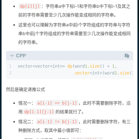
：字符串a中下标i-1和字符串b中下标i-1及其之
dp[i][j]
前的字符串需要至少几次操作能变成相同的字符串。
这里也可以理解为字符串a中前i个字符组成的字符串与字符
串b中前j个字符组成的字符串需要至少几次操作能变成相同
的字符串。
CPP
1
vector<vector<
int
>> 
dp
(word
1.
size
() + 
1
,
2
vector
<
int
>(word
2.
size
() 
然后是确定递推公式
情况一：
，此时不需要删除字符，沿
a[i-1] == b[j-1]
用
的结果就行了。
dp[i-1][j-1]
情况二：
，此时需要删除字符，有三
a[i-1] != b[j-1]
种删除方式，取其中最小值即可：