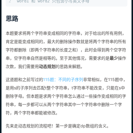
1
1 <= word1.length, word2.length <= 500
2
word1 和 word2 只包含小写英文字母
思路
本题要求将两个字符串变成相同的字符串，对于给出的所有用例，
肯定是能变成相同的，最大的删除操作数就是将两个字符串的所有
字符都删除（即两个字符串的长度之和），此时会得到两个空字符
串，空字符串自然是相等的。至于其他情况，需要求的是
最少
操作
次数，我们需要用
动态规划
的思路来解题。
这道题和之前写过的
115题：不同的子序列
非常相似，在115题中，
是用s的子序列去匹配t整个字符串，t字符串不能改变，只能在s中
删除字母。但本题是求两个字符串怎么通过一些操作变成相同的字
符串，每一步都可以从两个字符串其中一个字符串中删除一个字
符，两个字符串都能被修改。
先来走动态规划的流程吧！第一步是确定dp数组的含义。