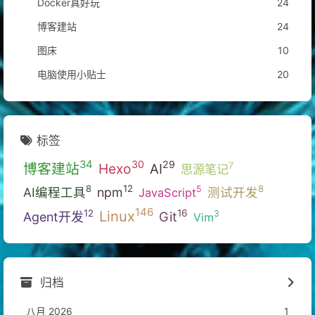
Docker真好玩
24
博客建站
24
图床
10
电脑使用小贴士
20
标签
34
30
29
博客建站
Hexo
7
AI
思源笔记
12
8
8
5
AI编程工具
npm
测试开发
JavaScript
146
Linux
16
12
3
Git
Agent开发
Vim
归档
八月 2026
1