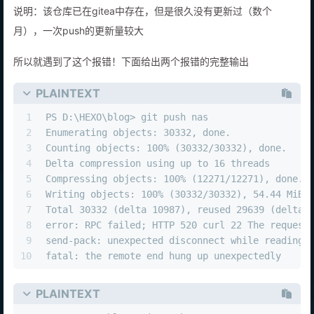
说明：该仓库已在gitea中存在，但是很久没有更新过（数个
月），一次push的更新量较大
所以就遇到了这个报错！下面给出两个报错的完整输出
PLAINTEXT
1
PS D:\HEXO\blog> git push nas
2
Enumerating objects: 30332, done.
3
Counting objects: 100% (30332/30332), done.
4
Delta compression using up to 16 threads
5
Compressing objects: 100% (12271/12271), done.
6
Writing objects: 100% (30332/30332), 54.44 MiB 
7
Total 30332 (delta 10987), reused 29639 (delta 
8
error: RPC failed; HTTP 520 curl 22 The request
9
send-pack: unexpected disconnect while reading 
10
fatal: the remote end hung up unexpectedly
PLAINTEXT