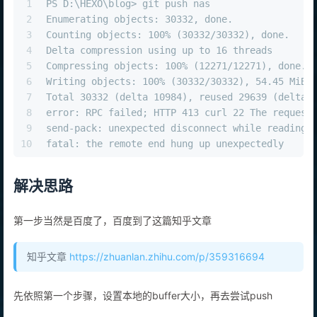
1
PS D:\HEXO\blog> git push nas
2
Enumerating objects: 30332, done.
3
Counting objects: 100% (30332/30332), done.
4
Delta compression using up to 16 threads
5
Compressing objects: 100% (12271/12271), done.
6
Writing objects: 100% (30332/30332), 54.45 MiB 
7
Total 30332 (delta 10984), reused 29639 (delta 
8
error: RPC failed; HTTP 413 curl 22 The request
9
send-pack: unexpected disconnect while reading 
10
fatal: the remote end hung up unexpectedly
解决思路
第一步当然是百度了，百度到了这篇知乎文章
知乎文章
https://zhuanlan.zhihu.com/p/359316694
先依照第一个步骤，设置本地的buffer大小，再去尝试push