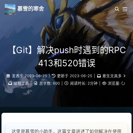
慕雪的寒舍
【Git】解决push时遇到的RPC
413和520错误
发表于
2023-06-25
|
更新于
2023-06-25
|
差生文具多
编程工具
|
总字数:
600
|
阅读时长:
2分钟
|
浏览量:
这里是慕雪的小助手，这篇文章讲述了如何解决在使用