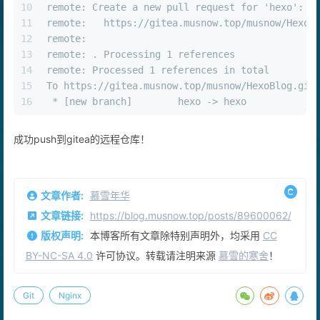
9
remote:
10
remote: Create a new pull request for 'hexo':
11
remote:   https://gitea.musnow.top/musnow/HexoB
12
remote:
13
remote: . Processing 1 references
14
remote: Processed 1 references in total
15
To https://gitea.musnow.top/musnow/HexoBlog.git
16
 * [new branch]        hexo -> hexo
成功push到gitea的远程仓库！
文章作者:
慕雪年华
文章链接:
https://blog.musnow.top/posts/89600062/
版权声明:
本博客所有文章除特别声明外，均采用
CC
BY-NC-SA 4.0
许可协议。转载请注明来源
慕雪的寒舍
！
Git
Nginx