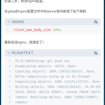
的第三步，修改nginx配置；
在gitea的nginx配置文件中的server体内新增了如下限制
NGINX
1
client_max_body_size
200m
;
重新启动nginx，就搞定了！
PLAINTEXT
1
PS D:\HEXO\blog> git push nas
2
Enumerating objects: 30332, done.
3
Counting objects: 100% (30332/30332), done.
4
Delta compression using up to 16 threads
5
Compressing objects: 100% (12271/12271), done.
6
Writing objects: 100% (30332/30332), 54.44 MiB 
7
Total 30332 (delta 10987), reused 29638 (delta 
8
remote: Resolving deltas: 100% (10987/10987), d