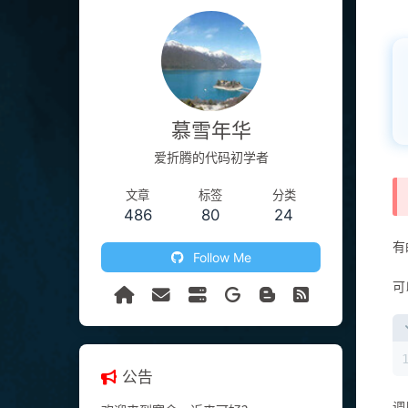
慕雪年华
爱折腾的代码初学者
文章
标签
分类
486
80
24
有
Follow Me
可
公告
调