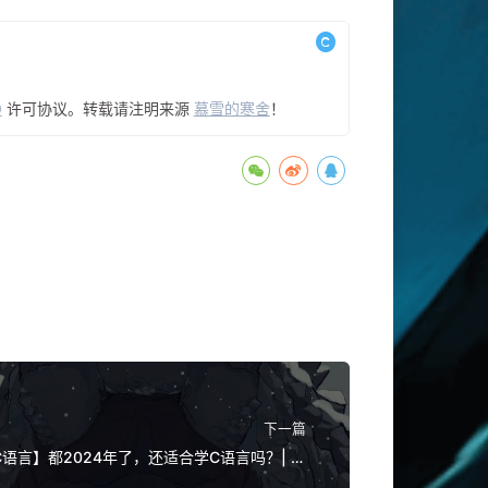
0
许可协议。转载请注明来源
慕雪的寒舍
！
下一篇
C语言】都2024年了，还适合学C语言吗？| 回
顾C语言001