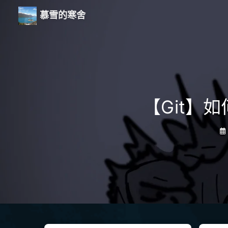
慕雪的寒舍
【Git】