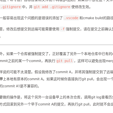
中，并
使修改生效。
.gitignore
git add .gitignore
一般容易出现这个问题的是错误的添加了
和cmake build
.vscode
意，修改后想提交到远端可能需要使用
强制提交，请在提交之前确认您
-f
。
外，如果一个仓库被强制提交了，正好覆盖了另外一个本地仓库中已有的c
ommit之前的某一个commit，再执行
，这样可以避免出现mer
git pull
样说的可能不太清楚。假设我修改了commit A，并将其强制提交到了
甲
上本地有原本的commit A。如果这时候你直接执行git pull，会出现一
的commit A1是不兼容的。
要做的操作是，将这个另外一台设备甲上的本次仓库，调用git log查看
方式回滚到另外一个早于commit A的提交，再执行git pull，此时就不会