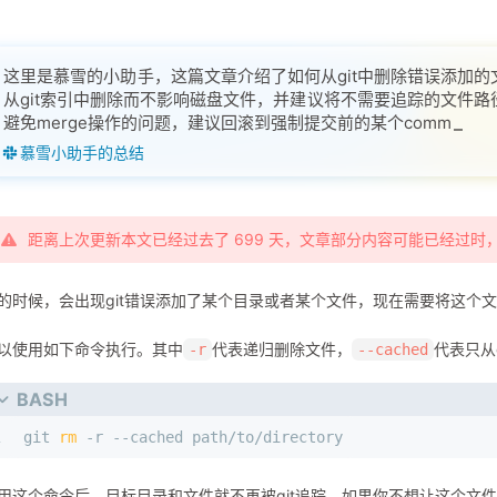
这里是慕雪的小助手，这篇文章介绍了如何从git中删除错误添加的文件或目录
从git索引中删除而不影响磁盘文件，并建议将不需要追踪的文件路径写入
避免merge操作的问题，建议回滚到强制提交前的某个commit再执行`g
慕雪小助手的总结
距离上次更新本文已经过去了 699 天，文章部分内容可能已经过时
的时候，会出现git错误添加了某个目录或者某个文件，现在需要将这个文件
以使用如下命令执行。其中
代表递归删除文件，
代表只从
-r
--cached
BASH
1
git 
rm
 -r --cached path/to/directory
用这个命令后，目标目录和文件就不再被git追踪。如果你不想让这个文