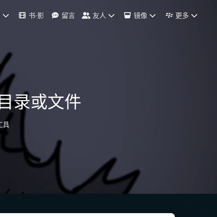
档
书·影
留言
友人
镜像
更多
个目录或文件
工具