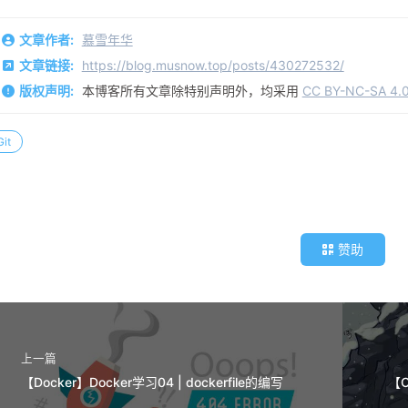
文章作者:
慕雪年华
文章链接:
https://blog.musnow.top/posts/430272532/
版权声明:
本博客所有文章除特别声明外，均采用
CC BY-NC-SA 4.
Git
赞助
上一篇
【Docker】Docker学习04 | dockerfile的编写
【