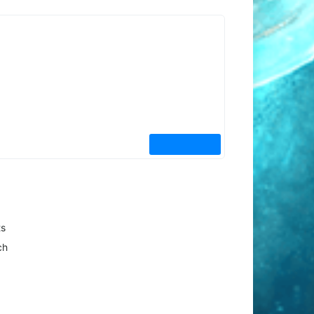
ts
ch