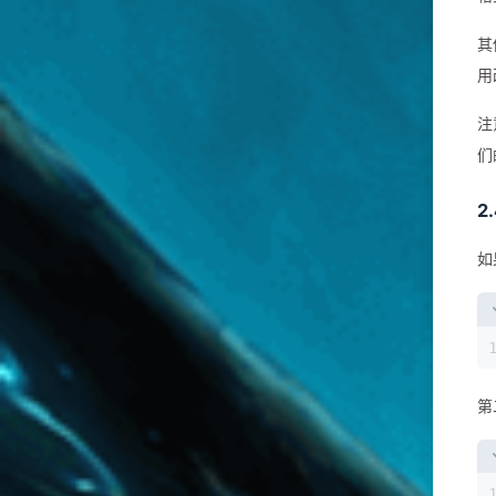
其
用
注
们
2
如
第