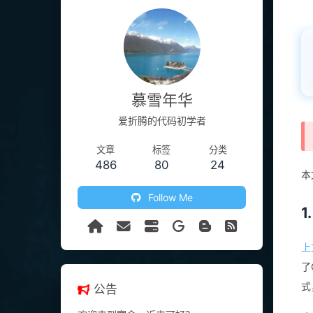
慕雪年华
爱折腾的代码初学者
文章
标签
分类
486
80
24
本
Follow Me
1
上
了
式
公告