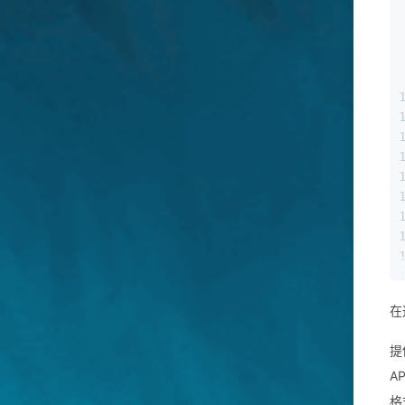
在
提
A
格