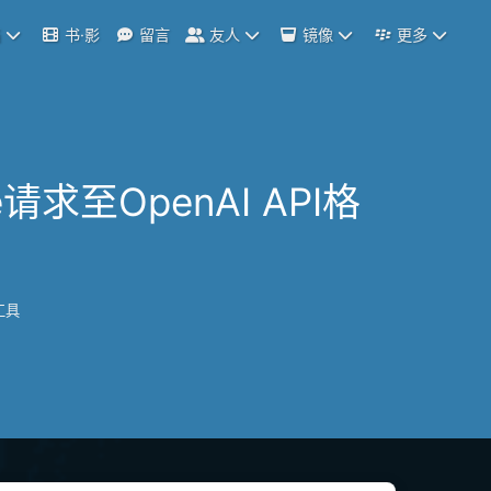
档
书·影
留言
友人
镜像
更多
de请求至OpenAI API格
工具