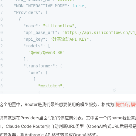
6
"NON_INTERACTIVE_MODE"
:
false
,
7
"Providers"
:
[
8
{
9
"name"
:
"siliconflow"
,
10
"api_base_url"
:
"https://api.siliconflow.cn/v1
11
"api_key"
:
"硅基流动API KEY"
,
12
"models"
:
[
13
"Qwen/Qwen3-8B"
14
]
,
15
"transformer"
:
{
16
"use"
:
[
17
[
18
"maxtoken"
,
19
{
20
"max_tokens"
:
8192
这个配置中，Router是我们最终想要使用的模型服务，格式为
提供商,模
21
}
22
]
供商就是在Providers里面写好的供应商列表，其中第一个的name我设置成了sil
23
]
PI，Claude Code Router会自动判断URL类型（OpenAI格式URL后缀都
24
}
25
}
式转发器，将Anthropic API格式转换成OpenAI格式。