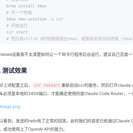
2
brew install tmux
3
# 开一个终端
4
tmux new-sesstion -s ccr
5
# 开始运行
6
ccr start
7
# 然后用ctrl+b d的快捷键退出tmux，或直接关闭当前终端（tmu
indows设备我不太清楚如何让一个命令行程序后台运行，建议自己百度一
. 测试效果
好上述配置之后，
重新启动ccr的服务，然后打开claud
ccr restart
RL
必须是本地的3456端口，才能确定使用的是Claude Code Router
以看到，发送的hello有了正常的回答。此时我们的请求已经通过Claude Cod
，成功使用上了OpenAI API的能力。