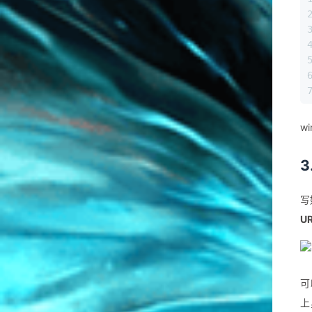
w
3
写
U
可
上