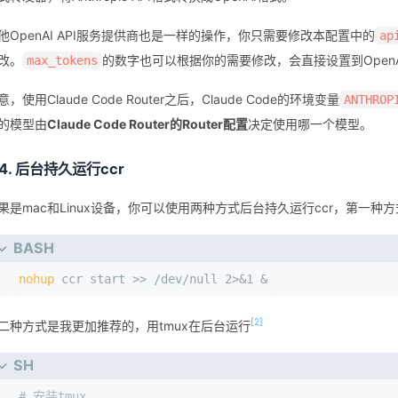
26
]
,
27
"Router"
:
{
他OpenAI API服务提供商也是一样的操作，你只需要修改本配置中的
ap
28
"default"
:
"siliconflow,Qwen/Qwen3-8B"
,
改。
的数字也可以根据你的需要修改，会直接设置到OpenA
max_tokens
29
"background"
:
"siliconflow,Qwen/Qwen3-8B"
,
30
"think"
:
"siliconflow,Qwen/Qwen3-8B"
,
意，使用Claude Code Router之后，Claude Code的环境变量
ANTHROP
31
"longContext"
:
"siliconflow,Qwen/Qwen3-8B"
,
的模型由
Claude Code Router的Router配置
决定使用哪一个模型。
32
"longContextThreshold"
:
60000
,
33
"webSearch"
:
"siliconflow,Qwen/Qwen3-8B"
34
}
.4. 后台持久运行ccr
35
}
果是mac和Linux设备，你可以使用两种方式后台持久运行ccr，第一种方
BASH
1
nohup
 ccr start >> /dev/null 2>&1 &
[2]
二种方式是我更加推荐的，用tmux在后台运行
SH
1
# 安装tmux