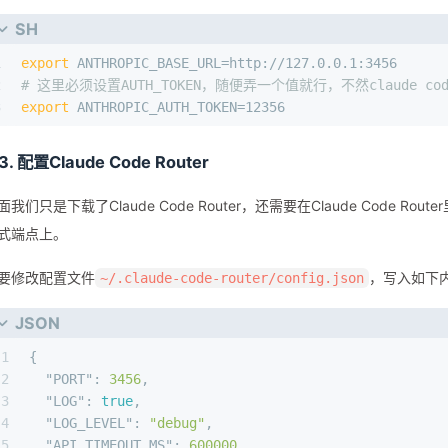
SH
1
export
 ANTHROPIC_BASE_URL=http://127.0.0.1:3456
2
# 这里必须设置AUTH_TOKEN，随便弄一个值就行，不然claude c
3
export
 ANTHROPIC_AUTH_TOKEN=12356 
.3. 配置Claude Code Router
面我们只是下载了Claude Code Router，还需要在Claude Code 
式端点上。
要修改配置文件
，写入如下
~/.claude-code-router/config.json
JSON
1
{
2
"PORT"
:
3456
,
3
"LOG"
:
true
,
4
"LOG_LEVEL"
:
"debug"
,
5
"API_TIMEOUT_MS"
:
600000
,