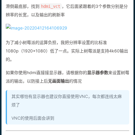
滑倒最底部，找到
，它后面紧跟着的3个参数分别是分
hdmi_vct
辨率的长宽，以及输出的刷新率
为了减小树莓派的运算负担，我把分辨率设置的比标准
1080p（1920x1080）低了一点。实际上树莓派是支持4k60输出
的。
如果你使用hdmi直接接显示器，请根据你的
显示器参数
来设置树莓
派的输出，以防接上后
无画面输出
的情况
其实哪怕有显示器也建议你直接使用VNC，每次都连线太麻
烦了
VNC的使用后面会讲到