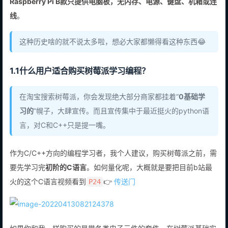
Raspberry Pi B款只提供电脑板，无内存、电源、键盘、机箱或连
线
。
这种历史啥的就不说太多啦，想必大家都懒得看这种东西😂
1.1什么用户适合购买树莓派学习编程？
在淘宝搜索树莓派，你会发现绝大部分商家都挂着“
0基础学
习的
”幌子，大肆宣传。而且宣传集中于最近挺火的python语
言，对C和C++只是提一嘴。
作为C/C++方向的编程学习者，我个人建议，购买树莓派之前，需
要先学习完
初阶的C语言
。如何量化呢，大概就是要把目前b站最
火的这个C语言视频看到
👉
传送门
P24