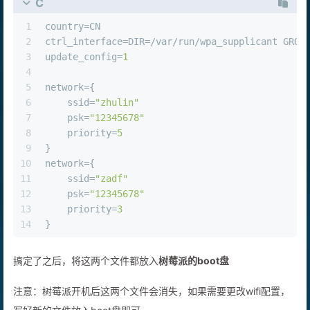
C
1
country=CN
2
ctrl_interface=DIR=/var/run/wpa_supplicant GROU
3
update_config=
1
4
5
network={
6
    ssid=
"zhulin"
7
    psk=
"12345678"
8
    priority=
5
9
}
10
network={
11
    ssid=
"zadf"
12
    psk=
"12345678"
13
    priority=
3
14
}
搞定了之后，将这两个文件都放入
树莓派的boot盘
注意：树莓派开机后这两个文件会消失，如果需要更改wifi配置，