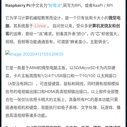
Raspberry Pi
(中文名为“
树莓派
”,简写为RPi，或者RasPi / RPI
它为学习计算机编程教育而设计，是一个只有信用卡大小的
微型电
脑
，其系统基于
。 自问世以来，受众多
计算机发烧友和创
Linux
客
的追捧，曾经一“派”难求。别看其外表“娇小”，内“芯”却很强大，
视频、音频等功能通通皆有，可谓是“麻雀虽小，五脏俱全”。
它是一款基于ARM的微型电脑主板，以SD/MicroSD卡为内存硬
盘，卡片主板周围有1/2/4个USB接口和一个10/100 以太网接口
（A型没有网口），可连接键盘、鼠标和网线，同时拥有视频模拟
信号的电视输出接口和HDMI高清视频输出接口，以上部件全部整
合在一张仅比信用卡稍大的主板上，具备所有PC的基本功能只需
接通电视机和键盘，就能执行如电子表格、文字处理、玩游戏、播
放高清视频等诸多功能。