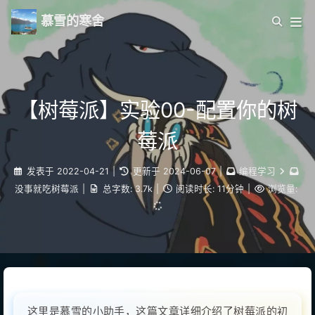
慕雪的寒舍
【树莓派】实验00-配置你的树
莓派
发表于
2022-04-21
|
更新于
2024-06-07
|
编程学习
没事就吃树莓派
|
总字数:
3.7k
|
阅读时长:
11分钟
|
浏览量:
这里是慕雪的小助手，这篇文章详细介绍了树莓派的初