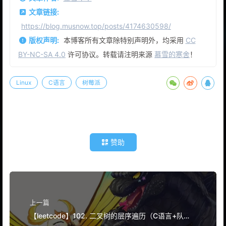
文章链接:
https://blog.musnow.top/posts/4174630598/
版权声明:
本博客所有文章除特别声明外，均采用
CC
BY-NC-SA 4.0
许可协议。转载请注明来源
慕雪的寒舍
！
Linux
C语言
树莓派
赞助
上一篇
【leetcode】102. 二叉树的层序遍历（C语言+队