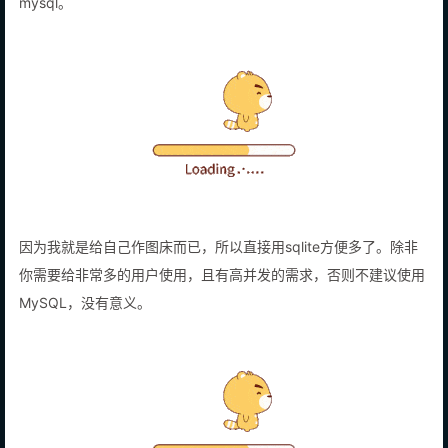
mysql。
因为我就是给自己作图床而已，所以直接用sqlite方便多了。除非
你需要给非常多的用户使用，且有高并发的需求，否则不建议使用
MySQL，没有意义。
后续打开lsky的主页面，就能上传图片了。
2.1 设置管理员用户总容量
首先当然是进入用户组设置，把自己这个管理员用户的总容量改成
5gb（默认500mb）