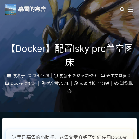
慕雪的寒舍
【Docker】配置lsky pro兰空图
床
发表于
2023-01-28
|
更新于
2025-01-20
|
差生文具多
Docker真好玩
|
总字数:
3.4k
|
阅读时长:
11分钟
|
浏览量:
这里是慕雪的小助手，这篇文章介绍了如何使用Docker