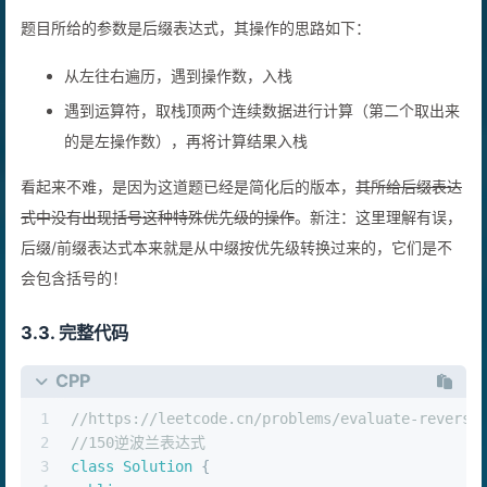
后缀
；
1 2 3 + *
题目所给的参数是后缀表达式，其操作的思路如下：
从左往右遍历，遇到操作数，入栈
遇到运算符，取栈顶两个连续数据进行计算（第二个取出来
的是左操作数），再将计算结果入栈
看起来不难，是因为这道题已经是简化后的版本，
其所给后缀表达
式中没有出现括号这种特殊优先级的操作
。新注：这里理解有误，
后缀/前缀表达式本来就是从中缀按优先级转换过来的，它们是不
会包含括号的！
3.3. 完整代码
CPP
1
//https://leetcode.cn/problems/evaluate-reverse
2
//150逆波兰表达式