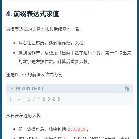
19
int
 ret = FuncMap[ch](left,righ
20
                s.
push
(ret);
4. 前缀表达式求值
21
            }
22
else
{
23
                s.
push
(
stoi
(ch));
前缀表达式的计算方法和后缀基本一致。
24
            }   
25
        }
从右往左遍历，遇到操作数，入栈；
26
return
 s.
top
();
遇到操作符，从栈顶取出两个数字进行计算，第一个取出来
27
    }
28
的数字是左操作数。计算后重新入栈。
};
还是以下面的前缀表达式为例
PLAINTEXT
1
- + 1 / * 2 3 2 5
从右往左遍历入栈
第一波操作后，栈中包括
；
2,3,2,5