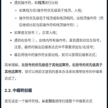
遇到操作符，和
栈顶
进行比较
如果栈为空/操作符优先级高于栈顶，入栈；
操作符优先级低于栈顶或和栈顶相同，出栈顶操作符（然
后继续比较当前操作符和栈顶操作符）；
如果是左括号
，正常入栈；
(
遇到右括号
，出栈内所有操作符，直到遇到对应左括号，
)
注意，最终的输出后缀表达式中不需要添加左/右括号；
最后将栈中的操作符全部出栈，就可以获得后缀表达式；
简单理解，
左括号的优先级低于其他运算符，右括号的优先级高于
其他运算符
，就可以用前文提到的基本办法来处理带括号的中缀表
达式了。
2.2. 中缀转前缀
首先设定一个操作符栈，
从右到左
顺序扫描整个中缀表达式