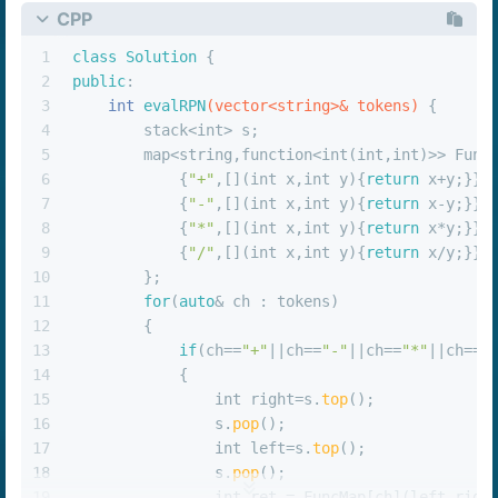
24
                        s.
push
(left*right);
CPP
25
break
;
26
case
'/'
:
1
class
Solution
 {
27
                        s.
push
(left/right);
2
public
:
28
break
;
3
int
evalRPN
(vector<string>& tokens)
{
29
default
:
4
        stack<
int
> s;
30
break
;
5
        map<string,function<
int
(
int
,
int
)>> Func
31
                }
6
            {
"+"
,[](
int
 x,
int
 y){
return
 x+y;}},
32
            }
7
            {
"-"
,[](
int
 x,
int
 y){
return
 x-y;}},
33
else
{
8
            {
"*"
,[](
int
 x,
int
 y){
return
 x*y;}},
34
// 注意，题目给的vector中是字符串
9
            {
"/"
,[](
int
 x,
int
 y){
return
 x/y;}}
35
                s.
push
(
stoi
(ch));
10
        };
36
            }   
11
for
(
auto
& ch : tokens)
37
        }
12
        {
38
return
 s.
top
();
13
if
(ch==
"+"
||ch==
"-"
||ch==
"*"
||ch==
"
39
    }
14
            {
40
};
15
int
 right=s.
top
();
16
                s.
pop
();
17
int
 left=s.
top
();
18
                s.
pop
();