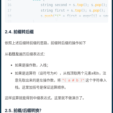
15
else
 {
16
            string second = s.
top
(); s.
pop
();
17
            string first = s.
top
(); s.
pop
();
18
            s.
push
(
"("
 + first + expr[i] + seco
19
        }
20
    }
2.4. 前缀转后缀
21
return
 s.
top
();
22
}
依照上述后缀转前缀的思路，前缀转后缀的操作如下
23
int
main
()
{
24
    vector<string> expr = {
"3"
, 
"2"
, 
"5"
, 
"-"
, 
从
右往左
遍历后缀表达式：
25
// output: (3+(((2-5)*6)/3))
26
    cout << 
postfix_to_infix
(expr) << endl;
如果是操作数，入栈；
27
return
0
;
28
}
如果是运算符（设符号为#），从栈顶取两个元素a和b，注
意先取出来的是左操作数，将
这个字符串入
"( a # b )"
栈。这里加括号是保证运算顺序。
这样运算就能得到中缀表达式。这里就不做演示了。