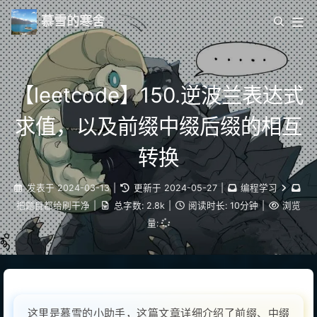
慕雪的寒舍
【leetcode】150.逆波兰表达式
求值，以及前缀中缀后缀的相互
转换
发表于
2024-03-13
|
更新于
2024-05-27
|
编程学习
把题目都给刷干净
|
总字数:
2.8k
|
阅读时长:
10分钟
|
浏览
量:
这里是慕雪的小助手，这篇文章详细介绍了前缀、中缀