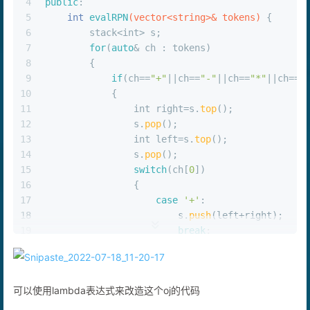
3
class
Solution
 {
4
public
:
5
int
evalRPN
(vector<string>& tokens)
{
6
        stack<
int
> s;
7
for
(
auto
& ch : tokens)
8
        {
9
if
(ch==
"+"
||ch==
"-"
||ch==
"*"
||ch==
"
10
            {
11
int
 right=s.
top
();
12
                s.
pop
();
13
int
 left=s.
top
();
14
                s.
pop
();
15
switch
(ch[
0
])
16
                {
17
case
'+'
:
18
                        s.
push
(left+right);
19
break
;
20
case
'-'
:
21
                        s.
push
(left-right);
22
break
;
可以使用lambda表达式来改造这个oj的代码
23
case
'*'
: