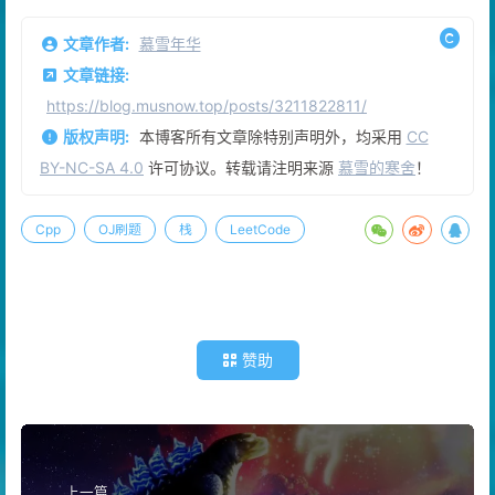
文章作者:
慕雪年华
文章链接:
https://blog.musnow.top/posts/3211822811/
版权声明:
本博客所有文章除特别声明外，均采用
CC
BY-NC-SA 4.0
许可协议。转载请注明来源
慕雪的寒舍
！
Cpp
OJ刷题
栈
LeetCode
赞助