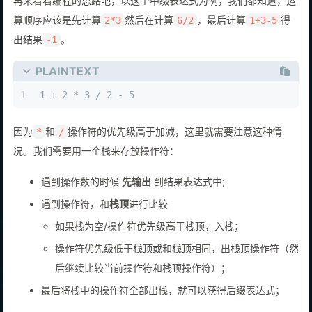
再来看看编程的思路吧，以这个中缀表达式为例，我们都知道，运
算顺序应该是先计算
然后在计算
，最后计算
得
2*3
6/2
1+3-5
出结果
。
-1
PLAINTEXT
1
1 + 2 * 3 / 2 - 5
因为
和
操作符的优先级高于加减，这里就需要注意这种情
*
/
况。我们需要用一个栈来存放操作符：
遇到操作数的时候
先输出
到结果表达式中;
遇到操作符，和
栈顶
进行比较
如果栈为空/操作符优先级高于栈顶，入栈；
操作符优先级低于栈顶或和栈顶相同，出栈顶操作符（然
后继续比较当前操作符和栈顶操作符）；
最后将栈中的操作符全部出栈，就可以获得后缀表达式；