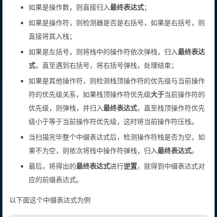
如果是操作数，则直接归入
最终表达式
；
如果是操作符，则检测器是否是右括号，如果是右括号，则
直接将其入栈；
如果是左括号，则将栈中的操作符依次弹栈，归入
最终表达
式
，直至遇到右括号，将右括号弹栈，处理结束；
如果是其他操作符，则检测栈顶操作符的优先级与当前操作
符的优先级关系，如果栈顶操作符优先级
大于
当前操作符的
优先级，则弹栈，并归入
最终表达式
，直至栈顶操作符优先
级小于等于当前操作符优先级，这时将当前操作符压栈。
当扫描完毕整个中缀表达式后，检测操作符栈是否为空，如
果不为空，则依次将栈中操作符弹栈，归入
最终表达式
。
最后，将得出的
最终表达式
进行
逆置
，就得到中缀表达式对
应的前缀表达式。
以下面这个中缀表达式为例