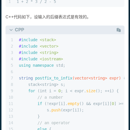
1
1 + 2 * 3 / 2 - 5
C++代码如下，设输入的后缀表达式是有效的。
CPP
1
#
include
<stack>
2
#
include
<vector>
3
#
include
<string>
4
#
include
<iostream>
5
using
namespace
 std;
6
7
string 
postfix_to_infix
(vector<string> expr)
{
8
    stack<string> s;
9
for
 (
int
 i = 
0
; i < expr.
size
(); ++i) {
10
// a number
11
if
 (!expr[i].
empty
() && expr[i][
0
] >= 
'
12
            s.
push
(expr[i]);
13
        }
14
// an operator