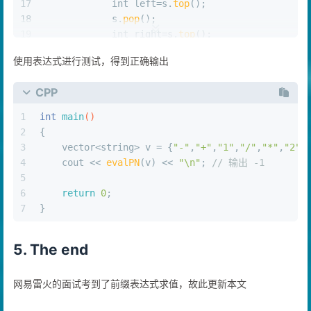
16
// 前缀表达式第一个取出来的是左操作数
17
int
 left=s.
top
();
18
            s.
pop
();
19
int
 right=s.
top
();
20
            s.
pop
();
使用表达式进行测试，得到正确输出
21
int
 ret = FuncMap[ch](left,right);
22
            s.
push
(ret);
CPP
23
        }
24
else
{
1
int
main
()
25
            s.
push
(
stoi
(ch));
2
{
26
        }   
3
    vector<string> v = {
"-"
,
"+"
,
"1"
,
"/"
,
"*"
,
"2"
,
27
    }
4
    cout << 
evalPN
(v) << 
"\n"
; 
// 输出 -1
28
return
 s.
top
();
5
29
}
6
return
0
;
7
}
5. The end
网易雷火的面试考到了前缀表达式求值，故此更新本文