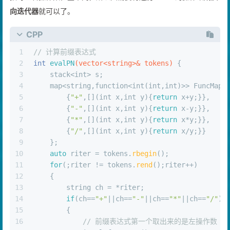
据时左右操作数位置不同，所以只需要将遍历vector的操作改成
反
向迭代器
就可以了。
CPP
1
// 计算前缀表达式
2
int
evalPN
(vector<string>& tokens)
{
3
    stack<
int
> s;
4
    map<string,function<
int
(
int
,
int
)>> FuncMap 
5
        {
"+"
,[](
int
 x,
int
 y){
return
 x+y;}},
6
        {
"-"
,[](
int
 x,
int
 y){
return
 x-y;}},
7
        {
"*"
,[](
int
 x,
int
 y){
return
 x*y;}},
8
        {
"/"
,[](
int
 x,
int
 y){
return
 x/y;}}
9
    };
10
auto
 riter = tokens.
rbegin
();
11
for
(;riter != tokens.
rend
();riter++)
12
    {
13
        string ch = *riter;
14
if
(ch==
"+"
||ch==
"-"
||ch==
"*"
||ch==
"/"
)
15
        {