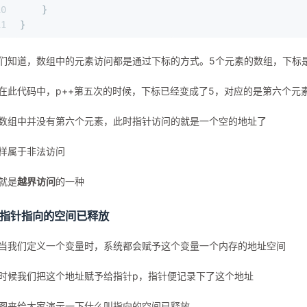
10
    }
11
}
们知道，数组中的元素访问都是通过下标的方式。5个元素的数组，下标是
在此代码中，p++第五次的时候，下标已经变成了5，对应的是第六个元
数组中并没有第六个元素，此时指针访问的就是一个空的地址了
样属于非法访问
就是
越界访问
的一种
.指针指向的空间已释放
当我们定义一个变量时，系统都会赋予这个变量一个内存的地址空间
时候我们把这个地址赋予给指针p，指针便记录下了这个地址
图来给大家演示一下什么叫指向的空间已释放