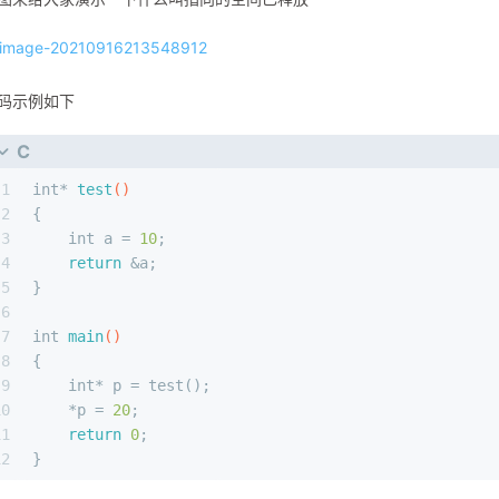
码示例如下
C
1
int
* 
test
()
2
{
3
int
 a = 
10
;
4
return
 &a;
5
}
6
7
int
main
()
8
{
9
int
* p = test();
10
    *p = 
20
;
11
return
0
;
12
}