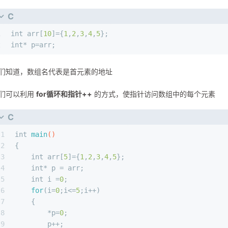
C
1
int
 arr[
10
]={
1
,
2
,
3
,
4
,
5
};
2
int
* p=arr;
们知道，数组名代表是首元素的地址
们可以利用
for循环和指针++
的方式，使指针访问数组中的每个元素
C
1
int
main
()
2
{
3
int
 arr[
5
]={
1
,
2
,
3
,
4
,
5
};
4
int
* p = arr;
5
int
 i =
0
;
6
for
(i=
0
;i<=
5
;i++)
7
    {
8
        *p=
0
;
9
        p++;