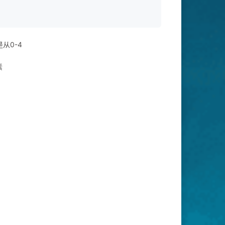
从0-4
素