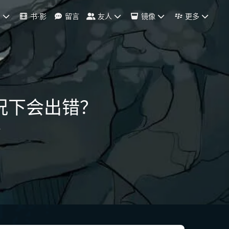
档
书·影
留言
友人
镜像
更多
况下会出错？
言