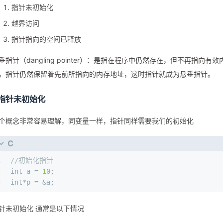
指针未初始化
越界访问
指针指向的空间已释放
垂指针（dangling pointer）：是指在程序中仍然存在，但不再指
，指针仍然保留着先前所指向的内存地址，这时指针就成为悬垂指针。
.指针未初始化
个概念非常容易理解，同变量一样，指针同样需要我们的初始化
C
1
//初始化指针
2
int
 a = 
10
;
3
int
*p = &a;
针未初始化 通常是以下情况