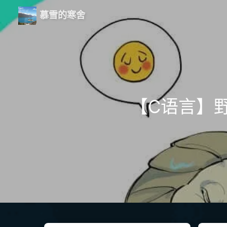
慕雪的寒舍
【C语言】