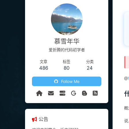
慕雪年华
爱折腾的代码初学者
文章
标签
分类
486
80
24
@
Follow Me
概
公告
说