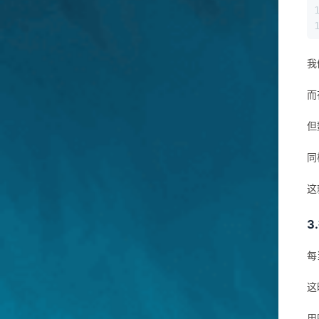
我
而
但
同
这
3
每
这
用