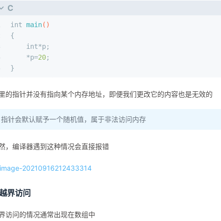
C
1
int
main
()
2
{
3
int
*p;
4
    *p=
20
;
5
}
里的指针并没有指向某个内存地址，即便我们更改它的内容也是无效的
指针会默认赋予一个随机值，属于非法访问内存
然，编译器遇到这种情况会直接报错
.越界访问
界访问的情况通常出现在数组中