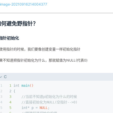
如何避免野指针？
.指针初始化
使用指针的时候，我们要像创建变量一样初始化指针
果不知道把指针初始化为什么，那就赋值为NULL(代表0)
C
1
1
int
main
()
2
 2 {
3
3
//当前不知道p初始化为什么的时候
4
4
//直接初始化为NULL(空指针-->0)
5
5
int
* p = 
NULL
;