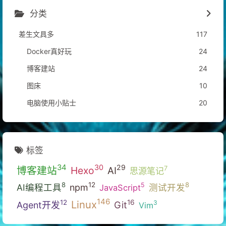
分类
差生文具多
117
Docker真好玩
24
博客建站
24
图床
10
电脑使用小贴士
20
标签
34
30
29
博客建站
Hexo
7
AI
思源笔记
12
8
8
5
AI编程工具
npm
测试开发
JavaScript
146
Linux
16
12
3
Git
Agent开发
Vim